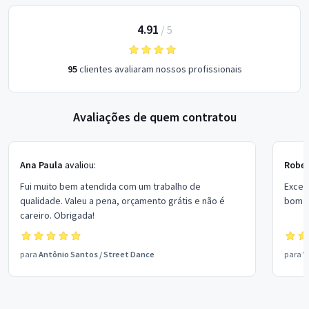
4.91
/
5
95
clientes avaliaram nossos profissionais
Avaliações de quem contratou
Ana Paula
avaliou:
Rober
Fui muito bem atendida com um trabalho de
Excel
qualidade. Valeu a pena, orçamento grátis e não é
bom p
careiro. Obrigada!
para
Antônio Santos
/
Street Dance
para
V