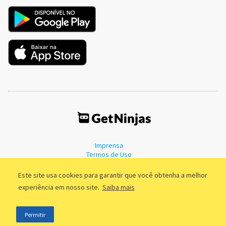
Imprensa
Termos de Uso
Política de Privacidade
Este site usa cookies para garantir que você obtenha a melhor
experiência em nosso site.
Saiba mais
©2011 - 2026, GetNinjas LTDA. CNPJ 55.744.877/0001-89 - Rua Dr.
Permitir
Fernandes Coelho, 85 - 3º andar - São Paulo/SP - Brasil