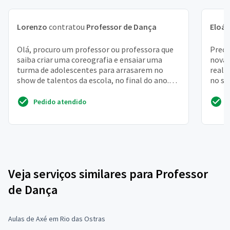
Lorenzo
contratou
Professor de Dança
Eloá
Olá, procuro um professor ou professora que
Preci
saiba criar uma coreografia e ensaiar uma
novat
turma de adolescentes para arrasarem no
reali
show de talentos da escola, no final do ano.
no st
Moro em são paul...
serã...
Pedido atendido
Veja serviços similares para Professor
de Dança
Aulas de Axé em Rio das Ostras