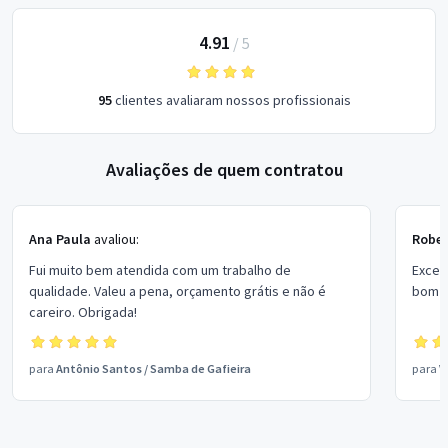
4.91
/
5
95
clientes avaliaram nossos profissionais
Avaliações de quem contratou
Ana Paula
avaliou:
Rober
Fui muito bem atendida com um trabalho de
Excel
qualidade. Valeu a pena, orçamento grátis e não é
bom p
careiro. Obrigada!
para
Antônio Santos
/
Samba de Gafieira
para
V