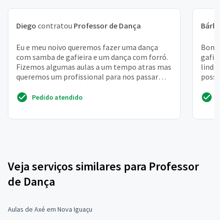
Diego
contratou
Professor de Dança
Bárb
Eu e meu noivo queremos fazer uma dança
Bom d
com samba de gafieira e um dança com forró.
gafie
Fizemos algumas aulas a um tempo atras mas
lindo
queremos um profissional para nos passar
possí
uma coreografia bás...
Abra
Pedido atendido
Veja serviços similares para Professor
de Dança
Aulas de Axé em Nova Iguaçu