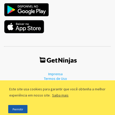
Imprensa
Termos de Uso
Política de Privacidade
Este site usa cookies para garantir que você obtenha a melhor
experiência em nosso site.
Saiba mais
©2011 - 2026, GetNinjas LTDA. CNPJ 55.744.877/0001-89 - Rua Dr.
Permitir
Fernandes Coelho, 85 - 3º andar - São Paulo/SP - Brasil