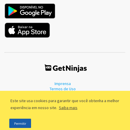
Imprensa
Termos de Uso
Política de Privacidade
Este site usa cookies para garantir que você obtenha a melhor
experiência em nosso site.
Saiba mais
©2011 - 2026, GetNinjas LTDA. CNPJ 55.744.877/0001-89 - Rua Dr.
Permitir
Fernandes Coelho, 85 - 3º andar - São Paulo/SP - Brasil