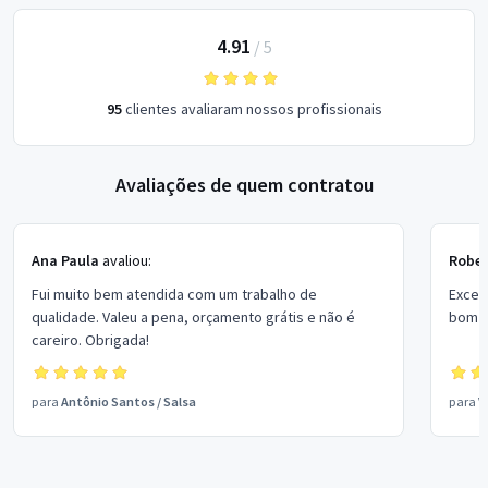
4.91
/
5
95
clientes avaliaram nossos profissionais
Avaliações de quem contratou
Ana Paula
avaliou:
Rober
Fui muito bem atendida com um trabalho de
Excel
qualidade. Valeu a pena, orçamento grátis e não é
bom p
careiro. Obrigada!
para
Antônio Santos
/
Salsa
para
V