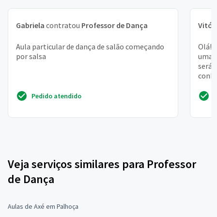
Gabriela
contratou
Professor de Dança
Vitór
Aula particular de dança de salão começando
Olá! 
por salsa
uma c
será 
conhe
dança
Pedido atendido
Veja serviços similares para Professor
de Dança
Aulas de Axé em Palhoça