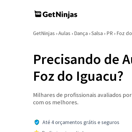
GetNinjas
Aulas
Dança
Salsa
PR
Foz do
›
›
›
›
›
Precisando de A
Foz do Iguacu?
Milhares de profissionais avaliados po
com os melhores.
Até 4 orçamentos grátis e seguros