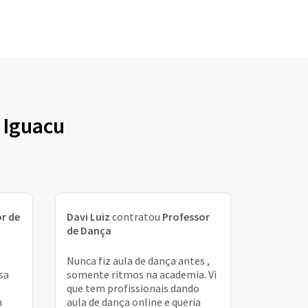
 Iguacu
r de
Davi Luiz
contratou
Professor
de Dança
Nunca fiz aula de dança antes ,
sa
somente ritmos na academia. Vi
que tem profissionais dando
m
aula de dança online e queria