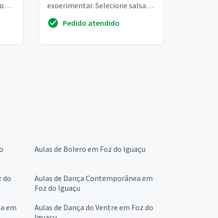
 para
experimentar. Selecione salsa,
mas também tenho interesse
Pedido atendido
em ritmo...
do
Aulas de Bolero em Foz do Iguaçu
z do
Aulas de Dança Contemporânea em
Foz do Iguaçu
ba em
Aulas de Dança do Ventre em Foz do
Iguaçu