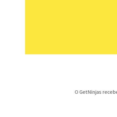
O GetNinjas receb