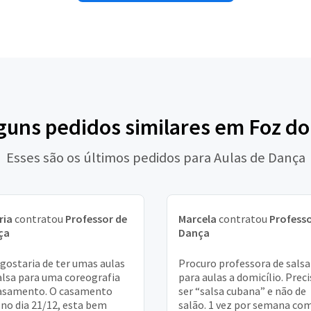
lguns pedidos similares em Foz do
Esses são os últimos pedidos para Aulas de Dança
ria
contratou
Professor de
Marcela
contratou
Professo
ça
Dança
 gostaria de ter umas aulas
Procuro professora de salsa
alsa para uma coreografia
para aulas a domicílio. Preci
asamento. O casamento
ser “salsa cubana” e não de
 no dia 21/12, esta bem
salão. 1 vez por semana co