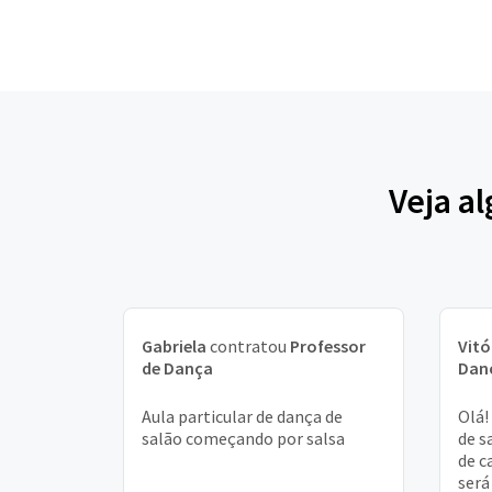
Veja a
Gabriela
contratou
Professor
Vitó
de Dança
Dan
Aula particular de dança de
Olá!
salão começando por salsa
de s
de c
será