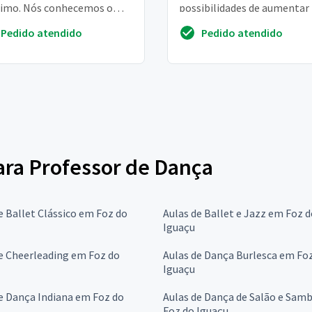
imo. Nós conhecemos o
possibilidades de aumentar
o, adoramos, mas
duas
Pedido atendido
Pedido atendido
amos só de brincadei...
para Professor de Dança
e Ballet Clássico em Foz do
Aulas de Ballet e Jazz em Foz 
Iguaçu
e Cheerleading em Foz do
Aulas de Dança Burlesca em Fo
Iguaçu
e Dança Indiana em Foz do
Aulas de Dança de Salão e Sam
Foz do Iguaçu