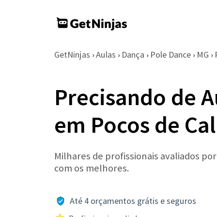
GetNinjas
Aulas
Dança
Pole Dance
MG
›
›
›
›
›
Precisando de A
em Pocos de Ca
Milhares de profissionais avaliados po
com os melhores.
Até 4 orçamentos grátis e seguros