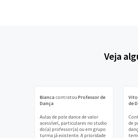
Veja al
Bianca
contratou
Professor de
Vito
Dança
de 
Aulas de pole dance de valor
Con
acessível, particulares no studio
de p
do(a) professor(a) ou em grupo
danç
turma já existente. A prioridade
temo