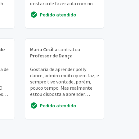
nhã,
gostaria de fazer aula com no
máximo seis alunas na turma
Pedido atendido
 de
Maria Cecília
contratou
Professor de Dança
a de
Gostaria de aprender polly
dance, admiro muito quem faz, e
sempre tive vontade, porém,
TO
pouco tempo. Mas realmente
esde
estou disposta a aprender
eliz
detalhes por detalhes dessa
Pedido atendido
dança maravilhosa