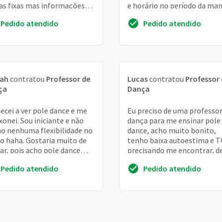
as fixas mas informações
e horário no período da ma
ar em contato
pois trabalho a noite.
Pedido atendido
Pedido atendido
Preferência por pro...
iah
contratou
Professor de
Lucas
contratou
Professor
ça
Dança
cei a ver pole dance e me
Eu preciso de uma professor
xonei. Sou iniciante e não
dança para me ensinar pole
o nenhuma flexibilidade no
dance, acho muito bonito,
o haha. Gostaria muito de
tenho baixa autoestima e 
ar, pois acho pole dance
precisando me encontrar, d
coisa divida e me tocou 😍
que eu virei mãe não estou f
Pedido atendido
Pedido atendido
comigo e c...