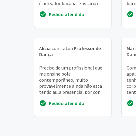
é um valor bacana, gostaria de
barr
ao menos duas aulas por
entr
Pedido atendido
semana.
Alícia
contratou
Professor de
Mar
Dança
Dan
Preciso de um profissional que
Come
me ensine pole
apai
contemporâneo, muito
tenh
provavelmente ainda não esta
corp
tendo aula presencial por conta
tent
do covid, mas gostaria de estar
uma 
Pedido atendido
sendo informada, porque que...