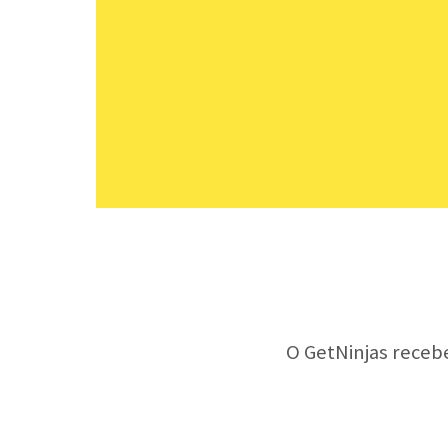
O GetNinjas receb