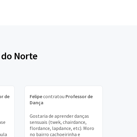
 do Norte
or de
Felipe
contratou
Professor de
Dança
Gostaria de aprender danças
ase
sensuais (twek, chairdance,
flordance, lapdance, etc). Moro
aula
no bairro cachoeirinha e