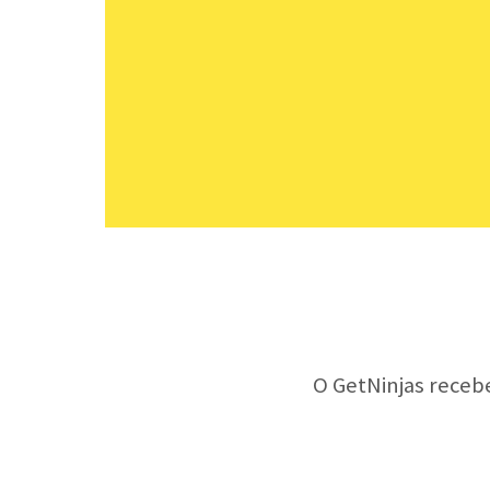
O GetNinjas receb