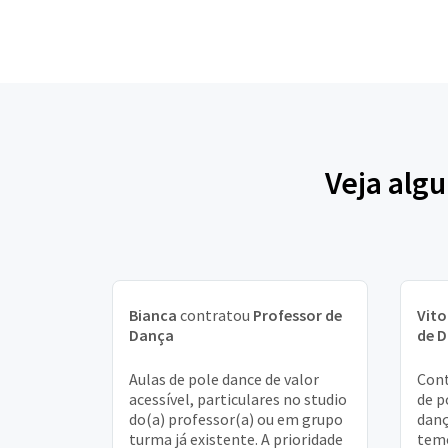
Veja alg
Bianca
contratou
Professor de
Vito
Dança
de 
Aulas de pole dance de valor
Con
acessível, particulares no studio
de p
do(a) professor(a) ou em grupo
danç
turma já existente. A prioridade
temo