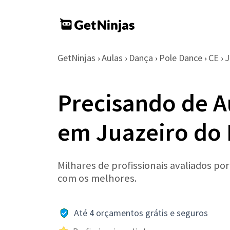
GetNinjas
Aulas
Dança
Pole Dance
CE
J
›
›
›
›
›
Precisando de A
em Juazeiro do 
Milhares de profissionais avaliados po
com os melhores.
Até 4 orçamentos grátis e seguros