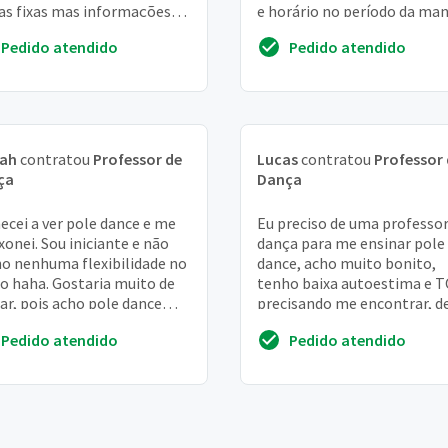
as fixas mas informações
e horário no período da ma
ar em contato
pois trabalho a noite.
Pedido atendido
Pedido atendido
Preferência por pro...
iah
contratou
Professor de
Lucas
contratou
Professor
ça
Dança
cei a ver pole dance e me
Eu preciso de uma professor
xonei. Sou iniciante e não
dança para me ensinar pole
o nenhuma flexibilidade no
dance, acho muito bonito,
o haha. Gostaria muito de
tenho baixa autoestima e 
ar, pois acho pole dance
precisando me encontrar, d
coisa divida e me tocou 😍
que eu virei mãe não estou f
Pedido atendido
Pedido atendido
comigo e c...