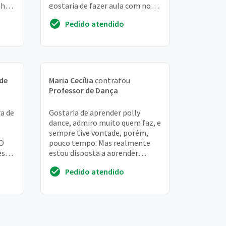
nhã,
gostaria de fazer aula com no
máximo seis alunas na turma
Pedido atendido
 de
Maria Cecília
contratou
Professor de Dança
a de
Gostaria de aprender polly
dance, admiro muito quem faz, e
sempre tive vontade, porém,
TO
pouco tempo. Mas realmente
esde
estou disposta a aprender
eliz
detalhes por detalhes dessa
Pedido atendido
dança maravilhosa