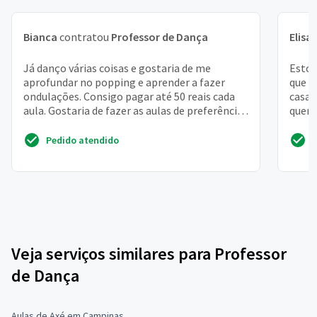
Bianca
contratou
Professor de Dança
Elisa
Já danço várias coisas e gostaria de me
Estou
aprofundar no popping e aprender a fazer
que p
ondulações. Consigo pagar até 50 reais cada
casam
aula. Gostaria de fazer as aulas de preferência
quero
em um lugar qu...
com u
Pedido atendido
Veja serviços similares para Professor
de Dança
Aulas de Axé em Campinas