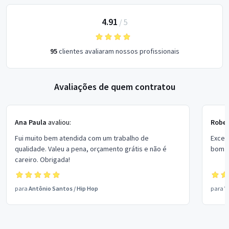
4.91
/
5
95
clientes avaliaram nossos profissionais
Avaliações de quem contratou
Ana Paula
avaliou:
Rober
Fui muito bem atendida com um trabalho de
Excel
qualidade. Valeu a pena, orçamento grátis e não é
bom p
careiro. Obrigada!
para
Antônio Santos
/
Hip Hop
para
V