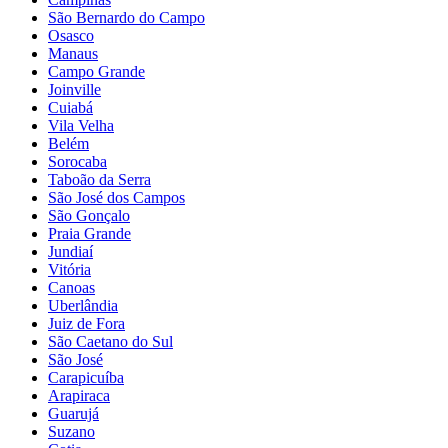
São Bernardo do Campo
Osasco
Manaus
Campo Grande
Joinville
Cuiabá
Vila Velha
Belém
Sorocaba
Taboão da Serra
São José dos Campos
São Gonçalo
Praia Grande
Jundiaí
Vitória
Canoas
Uberlândia
Juiz de Fora
São Caetano do Sul
São José
Carapicuíba
Arapiraca
Guarujá
Suzano