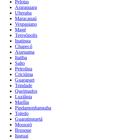
Pelotas
Araraquara
Uberaba
Maracanaú
Vespasiano
Magé
Teresópolis
Ipatinga
Chapecó
Araruama
Itatiba
Salto
Petrolina
Criciúma
Guarapari
Trindade
Queimados
Luziânia
Marília
Pindamonhangaba
Toledo
Guaratinguetá
Mossoró
Brusque
Itaguaí