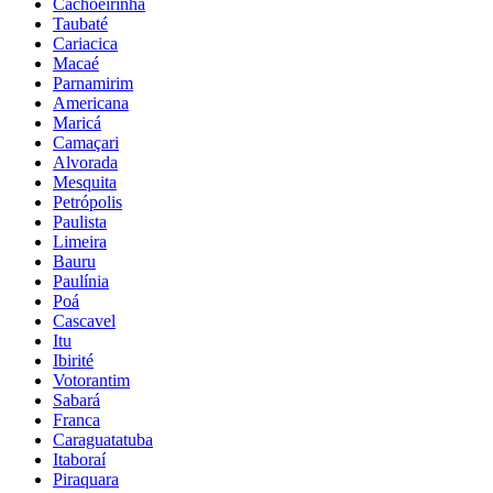
Cachoeirinha
Taubaté
Cariacica
Macaé
Parnamirim
Americana
Maricá
Camaçari
Alvorada
Mesquita
Petrópolis
Paulista
Limeira
Bauru
Paulínia
Poá
Cascavel
Itu
Ibirité
Votorantim
Sabará
Franca
Caraguatatuba
Itaboraí
Piraquara