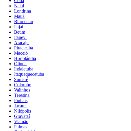
Cotia
Natal
Londrina
Mauá
Blumenau
Itajaí
Betim
Itapevi
Aracaju
Piracicaba
Maceió
Hortolândia
Olinda
Indaiatuba
Itaquaquecetuba
Sumaré
Colombo
Valinhos
Teresina
Pinhais
Jacareí
Nilópolis
Gravataí
Viamão
Palmas