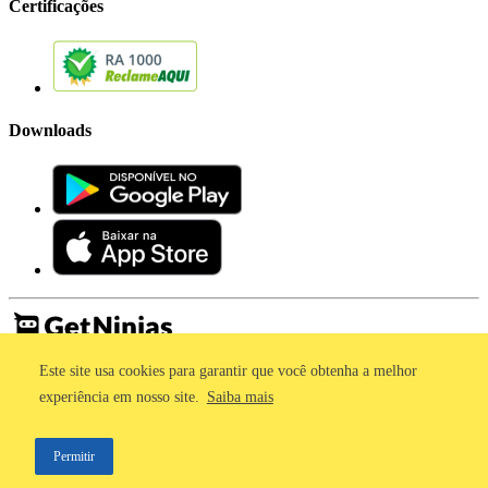
Certificações
Downloads
Este site usa cookies para garantir que você obtenha a melhor
Imprensa
Termos de Uso
experiência em nosso site.
Saiba mais
Política de Privacidade
©2011 - 2026, GetNinjas LTDA. CNPJ 55.744.877/0001-89 - Rua
Permitir
Dr. Fernandes Coelho, 85 - 3º andar - São Paulo/SP - Brasil