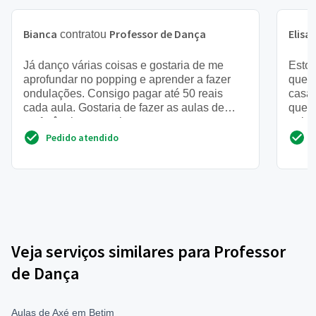
Bianca
Professor de Dança
Elisa
contratou
Já danço várias coisas e gostaria de me
Estou
aprofundar no popping e aprender a fazer
que 
ondulações. Consigo pagar até 50 reais
casa
cada aula. Gostaria de fazer as aulas de
quero
preferência em um lugar qu...
noivo
Pedido atendido
Veja serviços similares para Professor
de Dança
Aulas de Axé em Betim