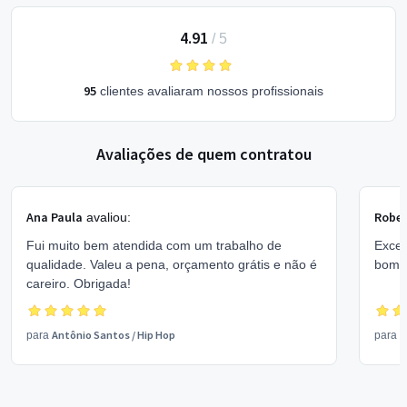
4.91
/
5
95
clientes avaliaram nossos profissionais
Avaliações de quem contratou
Ana Paula
Rober
avaliou:
Fui muito bem atendida com um trabalho de
Excel
qualidade. Valeu a pena, orçamento grátis e não é
bom 
careiro. Obrigada!
Antônio Santos
/
Hip Hop
V
para
para