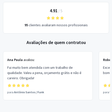
4.91
/
5
95
clientes avaliaram nossos profissionais
Avaliações de quem contratou
Ana Paula
avaliou:
Rober
Fui muito bem atendida com um trabalho de
Excel
qualidade. Valeu a pena, orçamento grátis e não é
bom p
careiro. Obrigada!
para
Antônio Santos
/
Funk
para
V