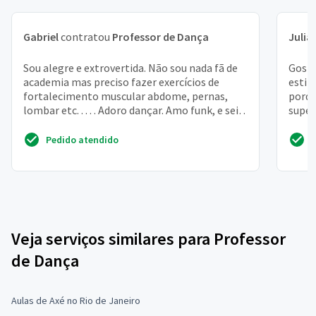
Gabriel
contratou
Professor de Dança
Julia
Sou alegre e extrovertida. Não sou nada fã de
Gosta
academia mas preciso fazer exercícios de
estil
fortalecimento muscular abdome, pernas,
porqu
lombar etc. . . . . Adoro dançar. Amo funk, e sei
super
dançar. Ma...
fisico
Pedido atendido
Veja serviços similares para Professor
de Dança
Aulas de Axé no Rio de Janeiro