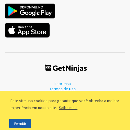
Imprensa
Termos de Uso
Política de Privacidade
Este site usa cookies para garantir que você obtenha a melhor
experiência em nosso site.
Saiba mais
©2011 - 2026, GetNinjas LTDA. CNPJ 55.744.877/0001-89 - Rua Dr.
Permitir
Fernandes Coelho, 85 - 3º andar - São Paulo/SP - Brasil