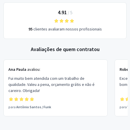
4.91
/
5
95
clientes avaliaram nossos profissionais
Avaliações de quem contratou
Ana Paula
avaliou:
Rober
Fui muito bem atendida com um trabalho de
Excel
qualidade. Valeu a pena, orçamento grátis e não é
bom p
careiro. Obrigada!
para
Antônio Santos
/
Funk
para
V