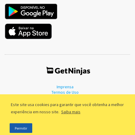
Imprensa
Termos de Uso
Política de Privacidade
Este site usa cookies para garantir que você obtenha a melhor
experiência em nosso site.
Saiba mais
©2011 - 2026, GetNinjas LTDA. CNPJ 55.744.877/0001-89 - Rua Dr.
Permitir
Fernandes Coelho, 85 - 3º andar - São Paulo/SP - Brasil