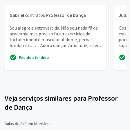
Gabriel
contratou
Professor de Dança
Julia
Sou alegre e extrovertida. Não sou nada fã de
Gosta
academia mas preciso fazer exercícios de
estil
fortalecimento muscular abdome, pernas,
porqu
lombar etc. . . . . Adoro dançar. Amo funk, e sei
super
dançar. Ma...
fisico
Pedido atendido
Veja serviços similares para Professor
de Dança
Aulas de Axé em Uberlândia