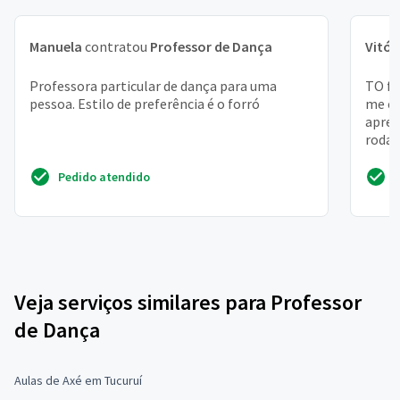
Manuela
contratou
Professor de Dança
Vitór
Professora particular de dança para uma
TO fr
pessoa. Estilo de preferência é o forró
me en
apren
roda 
Moro .
Pedido atendido
Veja serviços similares para Professor
de Dança
Aulas de Axé em Tucuruí