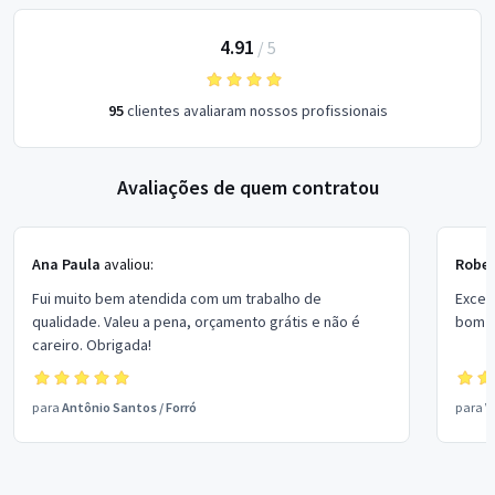
4.91
/
5
95
clientes avaliaram nossos profissionais
Avaliações de quem contratou
Ana Paula
avaliou:
Rober
Fui muito bem atendida com um trabalho de
Excel
qualidade. Valeu a pena, orçamento grátis e não é
bom p
careiro. Obrigada!
para
Antônio Santos
/
Forró
para
V