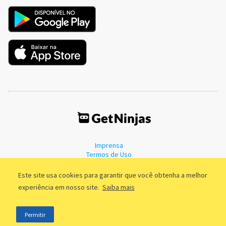
Imprensa
Termos de Uso
Política de Privacidade
Este site usa cookies para garantir que você obtenha a melhor
experiência em nosso site.
Saiba mais
©2011 - 2026, GetNinjas LTDA. CNPJ 55.744.877/0001-89 - Rua Dr.
Permitir
Fernandes Coelho, 85 - 3º andar - São Paulo/SP - Brasil