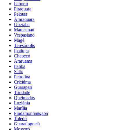
Itaboraí
Piraquara
Pelotas
Araraquara
Uberaba
Maracanaú
Vespasiano
Magé
Teresópolis
Ipatinga
Chapecó
Araruama
Itatiba
Salto
Petrolina
Criciúma
Guarapari
Trindade
Queimados
Luziânia
Marília
Pindamonhangaba
Toledo
Guaratinguetá
Mossoró