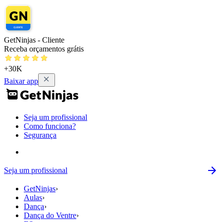
GetNinjas - Cliente
Receba orçamentos grátis
+30K
Baixar app
Seja um profissional
Como funciona?
Segurança
Seja um profissional
GetNinjas
›
Aulas
›
Dança
›
Dança do Ventre
›