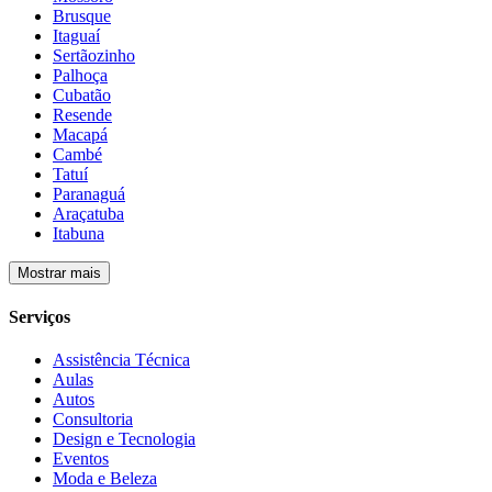
Brusque
Itaguaí
Sertãozinho
Palhoça
Cubatão
Resende
Macapá
Cambé
Tatuí
Paranaguá
Araçatuba
Itabuna
Mostrar mais
Serviços
Assistência Técnica
Aulas
Autos
Consultoria
Design e Tecnologia
Eventos
Moda e Beleza