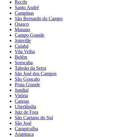
Recife
Santo André
Campinas
São Bernardo do Campo
Osasco
Manaus
Campo Grande
Joinville
Cuiabá
Vila Velha
Belém
Sorocaba
Taboão da Serra
São José dos Campos
São Gonçalo
Praia Grande
Jundiaí
Vitória
Canoas
Uberlândia
Juiz de Fora
São Caetano do Sul
São José
Carapicuíba
Arapiraca