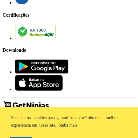
Certificações
Downloads
Este site usa cookies para garantir que você obtenha a melhor
Imprensa
Termos de Uso
experiência em nosso site.
Saiba mais
Política de Privacidade