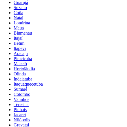
Guarujá
Suzano
Cotia
Natal
Londrina
Mauá
Blumenau
Itajaí
Betim
Itapevi
Aracaju
Piracicaba
Maceió
Hortolândia
Olinda
Indaiatuba
Itaquaquecetuba
Sumaré
Colombo
Valinhos
Teresina
Pinhais
Jacareí
Nilópolis
Gravataí