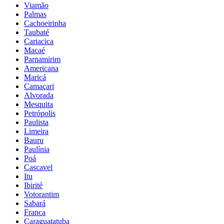
Viamão
Palmas
Cachoeirinha
Taubaté
Cariacica
Macaé
Parnamirim
Americana
Maricá
Camaçari
Alvorada
Mesquita
Petrópolis
Paulista
Limeira
Bauru
Paulínia
Poá
Cascavel
Itu
Ibirité
Votorantim
Sabará
Franca
Caraguatatuba