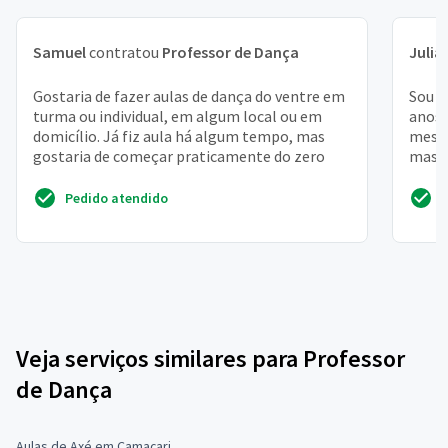
Samuel
contratou
Professor de Dança
Julia
Gostaria de fazer aulas de dança do ventre em
Sou b
turma ou individual, em algum local ou em
anos 
domicílio. Já fiz aula há algum tempo, mas
meses
gostaria de começar praticamente do zero
mas d
gêmeo
Pedido atendido
Veja serviços similares para Professor
de Dança
Aulas de Axé em Camaçari