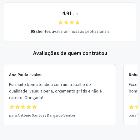
4.91
/
5
95
clientes avaliaram nossos profissionais
Avaliações de quem contratou
Ana Paula
avaliou:
Rober
Fui muito bem atendida com um trabalho de
Excel
qualidade. Valeu a pena, orçamento grátis e não é
bom p
careiro. Obrigada!
para
Antônio Santos
/
Dança do Ventre
para
V