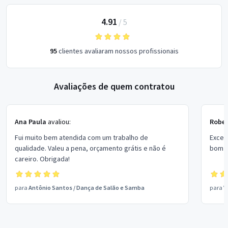
4.91
/
5
95
clientes avaliaram nossos profissionais
Avaliações de quem contratou
Ana Paula
avaliou:
Rober
Fui muito bem atendida com um trabalho de
Excel
qualidade. Valeu a pena, orçamento grátis e não é
bom p
careiro. Obrigada!
para
Antônio Santos
/
Dança de Salão e Samba
para
V