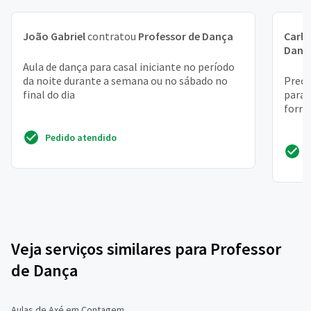
João Gabriel
contratou
Professor de Dança
Carlo
Danç
Aula de dança para casal iniciante no período
da noite durante a semana ou no sábado no
Preci
final do dia
para 
forro
Pedido atendido
Veja serviços similares para Professor
de Dança
Aulas de Axé em Contagem