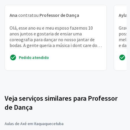
Ana
contratou
Professor de Dança
Ayla
c
Olá, esse ano eu e meu esposo fazemos 10
Grava
anos juntos e gostaria de ensiar uma
possi
coreografia para dançar no nosso jantar de
melho
bodas. A gente queria a música i dont care do
e dan
ed sheeran
mais m
Pedido atendido
Veja serviços similares para Professor
de Dança
Aulas de Axé em Itaquaquecetuba