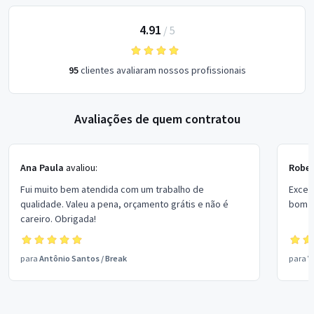
4.91
/
5
95
clientes avaliaram nossos profissionais
Avaliações de quem contratou
Ana Paula
avaliou:
Rober
Fui muito bem atendida com um trabalho de
Excel
qualidade. Valeu a pena, orçamento grátis e não é
bom p
careiro. Obrigada!
para
Antônio Santos
/
Break
para
V