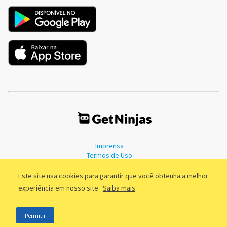
Imprensa
Termos de Uso
Política de Privacidade
Este site usa cookies para garantir que você obtenha a melhor
experiência em nosso site.
Saiba mais
©2011 - 2026, GetNinjas LTDA. CNPJ 55.744.877/0001-89 - Rua Dr.
Permitir
Fernandes Coelho, 85 - 3º andar - São Paulo/SP - Brasil