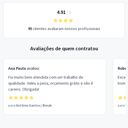
4.91
/
5
95
clientes avaliaram nossos profissionais
Avaliações de quem contratou
Ana Paula
avaliou:
Rober
Fui muito bem atendida com um trabalho de
Excel
qualidade. Valeu a pena, orçamento grátis e não é
bom p
careiro. Obrigada!
para
Antônio Santos
/
Break
para
V