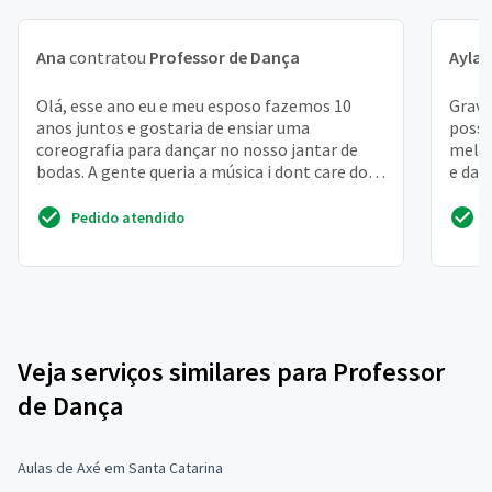
Ana
contratou
Professor de Dança
Ayla
c
Olá, esse ano eu e meu esposo fazemos 10
Grava
anos juntos e gostaria de ensiar uma
possi
coreografia para dançar no nosso jantar de
melho
bodas. A gente queria a música i dont care do
e dan
ed sheeran
mais m
Pedido atendido
Veja serviços similares para Professor
de Dança
Aulas de Axé em Santa Catarina