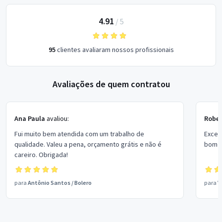
4.91
/
5
95
clientes avaliaram nossos profissionais
Avaliações de quem contratou
Ana Paula
avaliou:
Rober
Fui muito bem atendida com um trabalho de
Excel
qualidade. Valeu a pena, orçamento grátis e não é
bom p
careiro. Obrigada!
para
Antônio Santos
/
Bolero
para
V