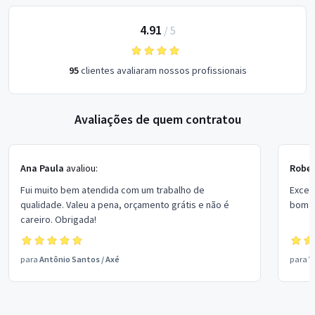
4.91
/
5
95
clientes avaliaram nossos profissionais
Avaliações de quem contratou
Ana Paula
avaliou:
Rober
Fui muito bem atendida com um trabalho de
Excel
qualidade. Valeu a pena, orçamento grátis e não é
bom p
careiro. Obrigada!
para
Antônio Santos
/
Axé
para
V