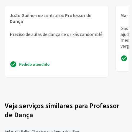
João Guilherme
contratou
Professor de
Maria
Dança
Gosta
Preciso de aulas de dança de orixás candomblé.
ajuda
mesmo
vergo
estil
Pedido atendido
Veja serviços similares para Professor
de Dança
Aulas de Ballet Clássico em Angra dos Reis