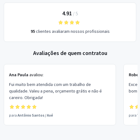
4.91
/
5
95
clientes avaliaram nossos profissionais
Avaliações de quem contratou
Ana Paula
avaliou:
Rober
Fui muito bem atendida com um trabalho de
Excel
qualidade. Valeu a pena, orçamento grátis e não é
bom p
careiro. Obrigada!
para
Antônio Santos
/
Axé
para
V