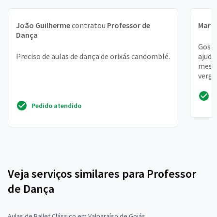
João Guilherme
contratou
Professor de
Maria
Dança
Gosta
Preciso de aulas de dança de orixás candomblé.
ajuda
mesmo
vergo
estil
Pedido atendido
Veja serviços similares para Professor
de Dança
Aulas de Ballet Clássico em Valparaíso de Goiás