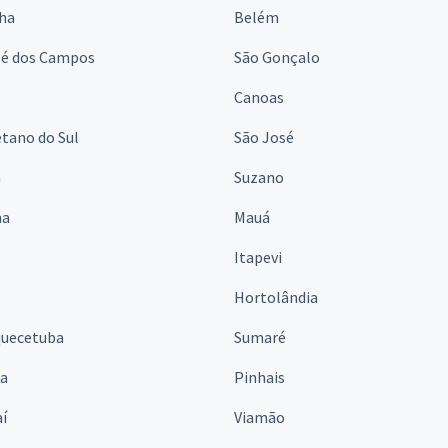
lha
Belém
sé dos Campos
São Gonçalo
Canoas
tano do Sul
São José
á
Suzano
na
Mauá
Itapevi
Hortolândia
quecetuba
Sumaré
na
Pinhais
í
Viamão