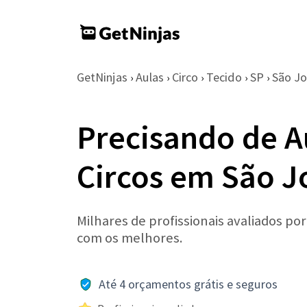
GetNinjas
Aulas
Circo
Tecido
SP
São Jo
›
›
›
›
›
Precisando de A
Circos em São J
Milhares de profissionais avaliados po
com os melhores.
Até 4 orçamentos grátis e seguros