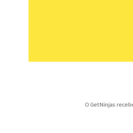
O GetNinjas receb