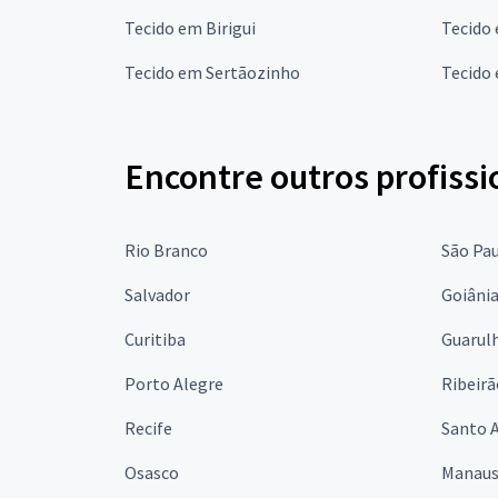
Tecido em Birigui
Tecido
Tecido em Sertãozinho
Tecido 
Encontre outros profissi
Rio Branco
São Pa
Salvador
Goiâni
Curitiba
Guarul
Porto Alegre
Ribeirã
Recife
Santo 
Osasco
Manau