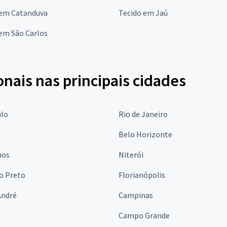
 em Catanduva
Tecido em Jaú
em São Carlos
onais nas principais cidades
ulo
Rio de Janeiro
a
Belo Horizonte
hos
Niterói
o Preto
Florianópolis
André
Campinas
s
Campo Grande