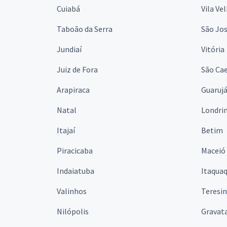
Cuiabá
Vila Ve
Taboão da Serra
São Jo
Jundiaí
Vitória
Juiz de Fora
São Cae
Arapiraca
Guaruj
Natal
Londri
Itajaí
Betim
Piracicaba
Maceió
Indaiatuba
Itaqua
Valinhos
Teresi
Nilópolis
Gravata