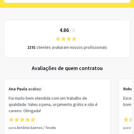
4.86
/
5
2191
clientes avaliaram nossos profissionais
Avaliações de quem contratou
Ana Paula
avaliou:
Rober
Fui muito bem atendida com um trabalho de
Excel
qualidade. Valeu a pena, orçamento grátis e não é
bom p
careiro. Obrigada!
para
Antônio Santos
/
Tecido
para
V