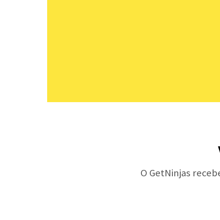
O GetNinjas receb