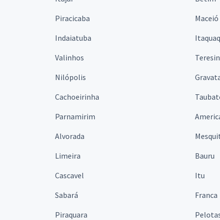
Piracicaba
Maceió
Indaiatuba
Itaqua
Valinhos
Teresi
Nilópolis
Gravata
Cachoeirinha
Taubat
Parnamirim
Americ
Alvorada
Mesqui
Limeira
Bauru
Cascavel
Itu
Sabará
Franca
Piraquara
Pelota