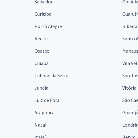
Salvador
Goiâni
Curitiba
Guarul
Porto Alegre
Ribeirã
Recife
Santo 
Osasco
Manau
Cuiabá
Vila Ve
Taboão da Serra
São Jo
Jundiaí
Vitória
Juiz de Fora
São Cae
Arapiraca
Guaruj
Natal
Londri
Itajaí
Betim