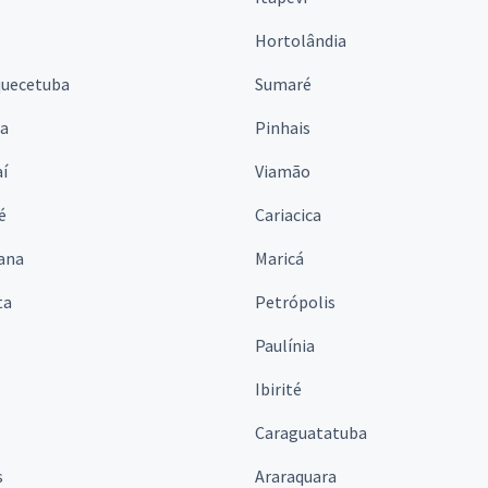
Hortolândia
quecetuba
Sumaré
na
Pinhais
í
Viamão
é
Cariacica
ana
Maricá
ta
Petrópolis
Paulínia
Ibirité
Caraguatatuba
s
Araraquara