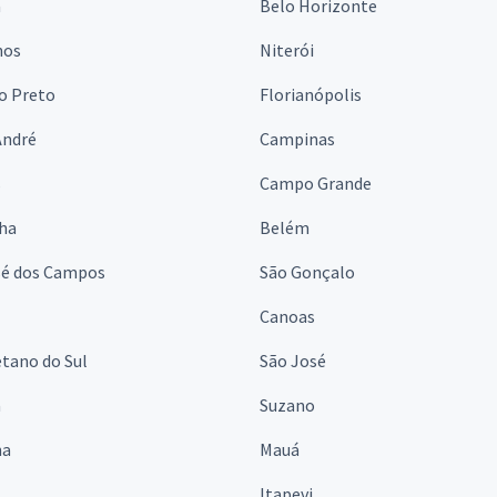
a
Belo Horizonte
hos
Niterói
o Preto
Florianópolis
André
Campinas
s
Campo Grande
lha
Belém
sé dos Campos
São Gonçalo
Canoas
tano do Sul
São José
á
Suzano
na
Mauá
Itapevi