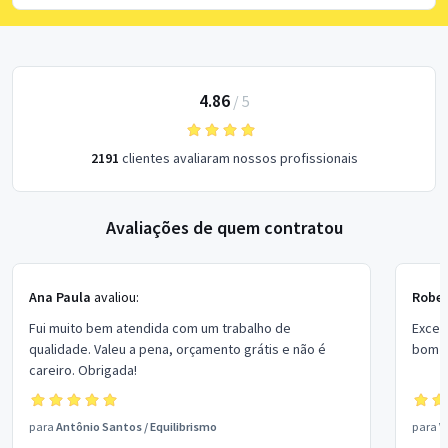
4.86
/
5
2191
clientes avaliaram nossos profissionais
Avaliações de quem contratou
Ana Paula
avaliou:
Rober
Fui muito bem atendida com um trabalho de
Excel
qualidade. Valeu a pena, orçamento grátis e não é
bom p
careiro. Obrigada!
para
Antônio Santos
/
Equilibrismo
para
V