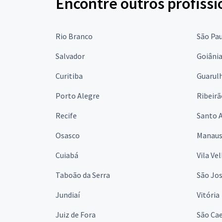
Encontre outros profissi
Rio Branco
São Pa
Salvador
Goiâni
Curitiba
Guarul
Porto Alegre
Ribeirã
Recife
Santo 
Osasco
Manau
Cuiabá
Vila Ve
Taboão da Serra
São Jo
Jundiaí
Vitória
Juiz de Fora
São Cae