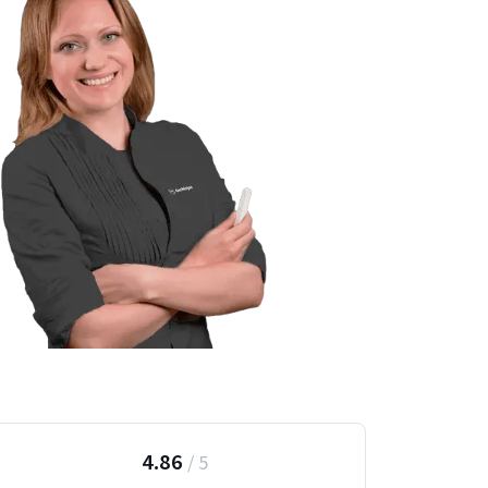
4.86
/
5