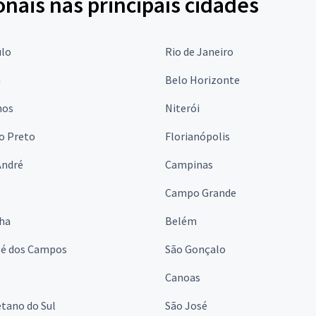
onais nas principais cidades
ulo
Rio de Janeiro
a
Belo Horizonte
hos
Niterói
o Preto
Florianópolis
André
Campinas
s
Campo Grande
lha
Belém
sé dos Campos
São Gonçalo
Canoas
tano do Sul
São José