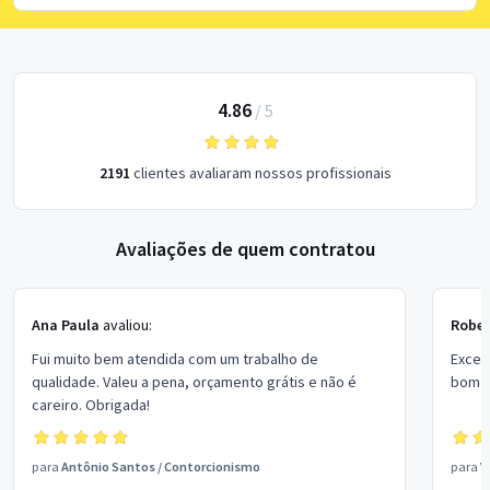
4.86
/
5
2191
clientes avaliaram nossos profissionais
Avaliações de quem contratou
Ana Paula
avaliou:
Rober
Fui muito bem atendida com um trabalho de
Excel
qualidade. Valeu a pena, orçamento grátis e não é
bom p
careiro. Obrigada!
para
Antônio Santos
/
Contorcionismo
para
V