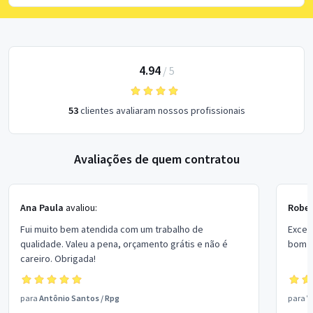
4.94
/
5
53
clientes avaliaram nossos profissionais
Avaliações de quem contratou
Ana Paula
avaliou:
Rober
Fui muito bem atendida com um trabalho de
Excel
qualidade. Valeu a pena, orçamento grátis e não é
bom p
careiro. Obrigada!
para
Antônio Santos
/
Rpg
para
V