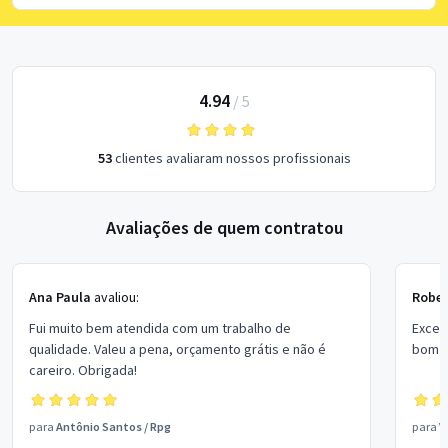
4.94
/
5
53
clientes avaliaram nossos profissionais
Avaliações de quem contratou
Ana Paula
avaliou:
Rober
Fui muito bem atendida com um trabalho de
Excel
qualidade. Valeu a pena, orçamento grátis e não é
bom p
careiro. Obrigada!
para
Antônio Santos
/
Rpg
para
V