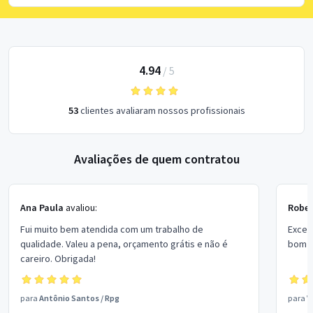
4.94
/
5
53
clientes avaliaram nossos profissionais
Avaliações de quem contratou
Ana Paula
avaliou:
Rober
Fui muito bem atendida com um trabalho de
Excel
qualidade. Valeu a pena, orçamento grátis e não é
bom p
careiro. Obrigada!
para
Antônio Santos
/
Rpg
para
V