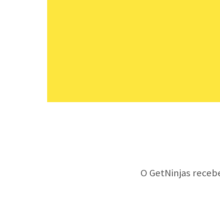
O GetNinjas receb