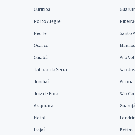
Curitiba
Guarul
Porto Alegre
Ribeirã
Recife
Santo 
Osasco
Manau
Cuiabá
Vila Ve
Taboão da Serra
São Jo
Jundiaí
Vitória
Juiz de Fora
São Cae
Arapiraca
Guaruj
Natal
Londri
Itajaí
Betim