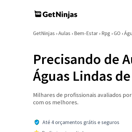
GetNinjas
Aulas
Bem-Estar
Rpg
GO
Águ
›
›
›
›
›
Precisando de A
Águas Lindas de
Milhares de profissionais avaliados po
com os melhores.
Até 4 orçamentos grátis e seguros