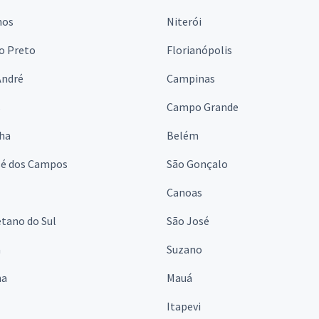
hos
Niterói
o Preto
Florianópolis
André
Campinas
s
Campo Grande
lha
Belém
sé dos Campos
São Gonçalo
Canoas
tano do Sul
São José
á
Suzano
na
Mauá
Itapevi