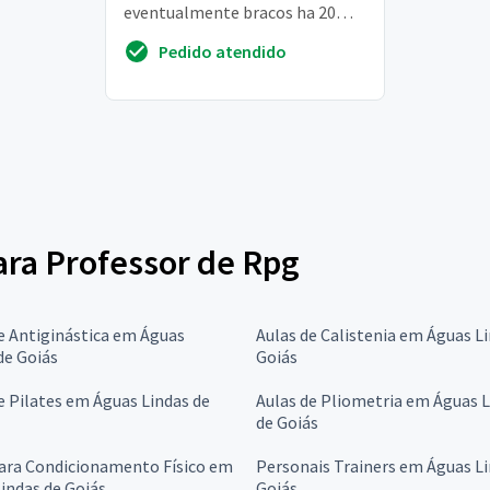
eventualmente bracos ha 20
anos. Ha cerca de 10 anos recebi
Pedido atendido
diagnostico de ...
para Professor de Rpg
e Antiginástica em Águas
Aulas de Calistenia em Águas L
de Goiás
Goiás
e Pilates em Águas Lindas de
Aulas de Pliometria em Águas 
de Goiás
para Condicionamento Físico em
Personais Trainers em Águas Li
indas de Goiás
Goiás