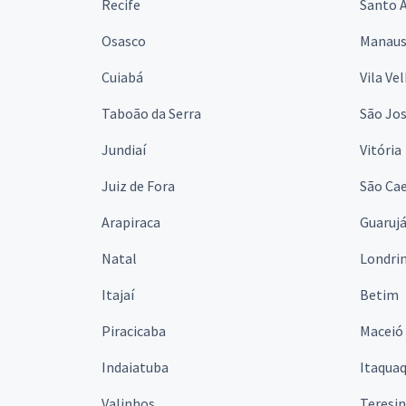
Recife
Santo 
Osasco
Manau
Cuiabá
Vila Ve
Taboão da Serra
São Jo
Jundiaí
Vitória
Juiz de Fora
São Cae
Arapiraca
Guaruj
Natal
Londri
Itajaí
Betim
Piracicaba
Maceió
Indaiatuba
Itaqua
Valinhos
Teresi