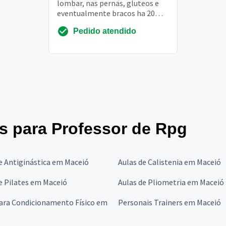
lombar, nas pernas, gluteos e
eventualmente bracos ha 20
anos. Ha cerca de 10 anos recebi
Pedido atendido
diagnostico de ...
es para Professor de Rpg
e Antiginástica em Maceió
Aulas de Calistenia em Maceió
e Pilates em Maceió
Aulas de Pliometria em Maceió
para Condicionamento Físico em
Personais Trainers em Maceió