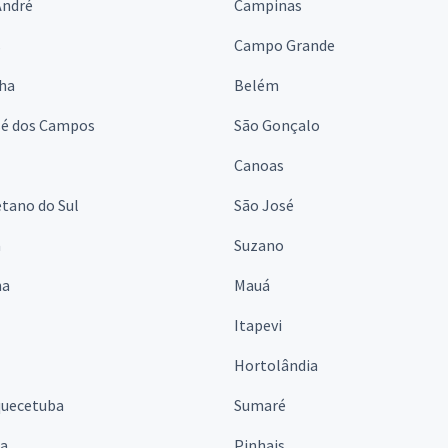
André
Campinas
s
Campo Grande
lha
Belém
sé dos Campos
São Gonçalo
Canoas
tano do Sul
São José
á
Suzano
na
Mauá
Itapevi
Hortolândia
quecetuba
Sumaré
na
Pinhais