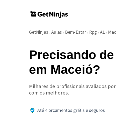
GetNinjas
Aulas
Bem-Estar
Rpg
AL
Mac
›
›
›
›
›
Precisando de
em Maceió?
Milhares de profissionais avaliados po
com os melhores.
Até 4 orçamentos grátis e seguros