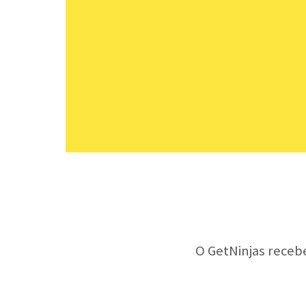
O GetNinjas receb