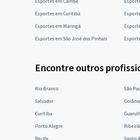
Esportes em Cambé
Esport
Esportes em Curitiba
Esport
Esportes em Maringá
Esport
Esportes em São José dos Pinhais
Esport
Encontre outros profissi
Rio Branco
São Pa
Salvador
Goiâni
Curitiba
Guarul
Porto Alegre
Ribeirã
Recife
Santo 