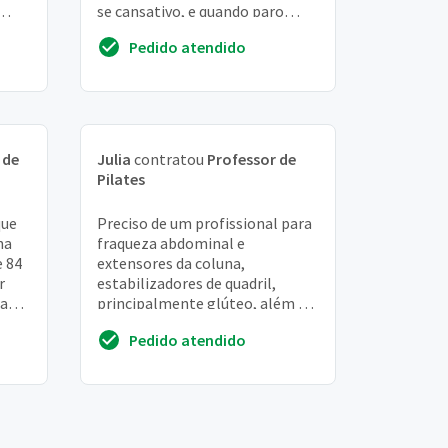
se cansativo, e quando paro
a
recupero com muita rapidez os
Pedido atendido
quilos p...
 de
Julia
contratou
Professor de
Pilates
que
Preciso de um profissional para
ha
fraqueza abdominal e
 84
extensores da coluna,
r
estabilizadores de quadril,
ra
principalmente glúteo, além de
déficit de equilíbrio!
Pedido atendido
fortalecimento em geral