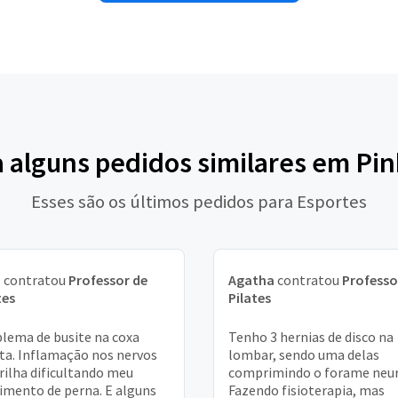
a alguns pedidos similares em Pin
Esses são os últimos pedidos para Esportes
a
contratou
Professor de
Agatha
contratou
Professo
tes
Pilates
lema de busite na coxa
Tenho 3 hernias de disco na
ita. Inflamação nos nervos
lombar, sendo uma delas
irilha dificultando meu
comprimindo o forame neur
mento de perna. E alguns
Fazendo fisioterapia, mas