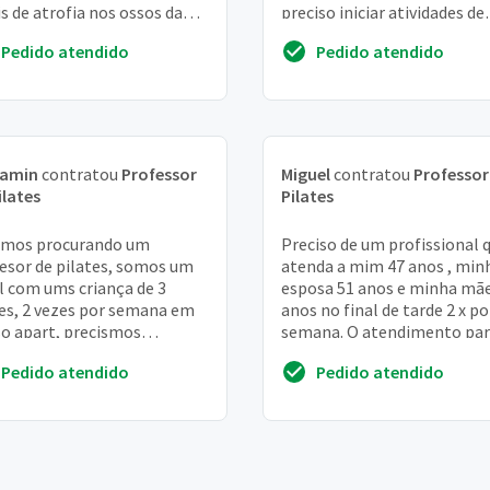
is de atrofia nos ossos da
preciso iniciar atividades de
na. Preciso de alongamento
fortalecimento do core par
Pedido atendido
Pedido atendido
evitar futuras crises....
jamin
contratou
Professor
Miguel
contratou
Professor
ilates
Pilates
amos procurando um
Preciso de um profissional 
esor de pilates, somos um
atenda a mim 47 anos , min
l com ums criança de 3
esposa 51 anos e minha mãe
s, 2 vezes por semana em
anos no final de tarde 2 x po
o apart, precismos
semana. O atendimento pa
ener nossa forma fisics,
minha mãe é individual um
Pedido atendido
Pedido atendido
cialmente depois do nas...
horário antes...