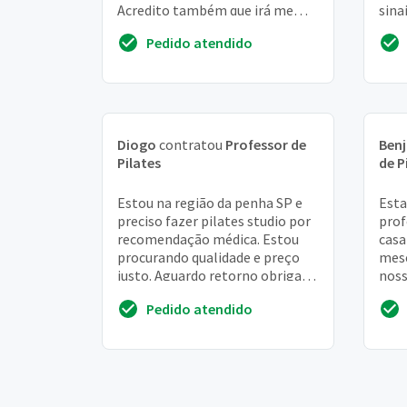
Acredito também que irá me
sina
ajudar no alívio do stress além
colu
Pedido atendido
claro, m...
Diogo
contratou
Professor de
Ben
Pilates
de P
Estou na região da penha SP e
Est
preciso fazer pilates studio por
prof
recomendação médica. Estou
casa
procurando qualidade e preço
mese
justo. Aguardo retorno obrigada.
noss
(11)****. Fabiana
mant
Pedido atendido
espe