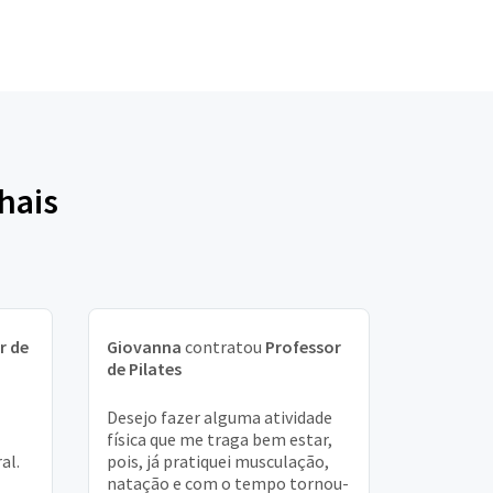
hais
r de
Giovanna
contratou
Professor
de Pilates
Desejo fazer alguma atividade
física que me traga bem estar,
al.
pois, já pratiquei musculação,
natação e com o tempo tornou-