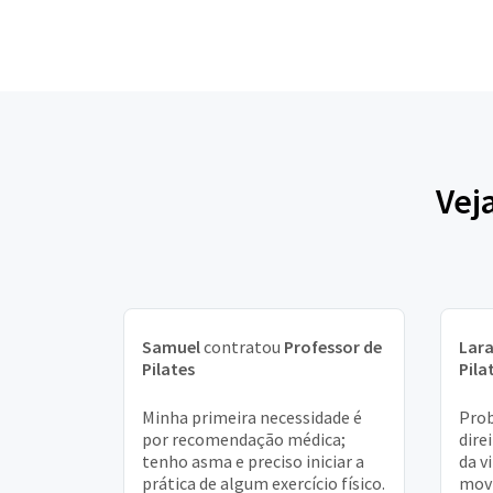
Vej
Samuel
contratou
Professor de
Lar
Pilates
Pila
Minha primeira necessidade é
Prob
por recomendação médica;
dire
tenho asma e preciso iniciar a
da v
prática de algum exercício físico.
movi