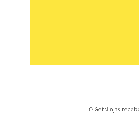
O GetNinjas receb