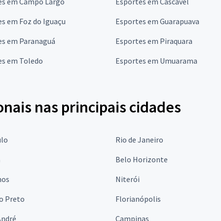
es em Campo Largo
Esportes em Cascavel
es em Foz do Iguaçu
Esportes em Guarapuava
es em Paranaguá
Esportes em Piraquara
es em Toledo
Esportes em Umuarama
onais nas principais cidades
ulo
Rio de Janeiro
a
Belo Horizonte
hos
Niterói
o Preto
Florianópolis
André
Campinas