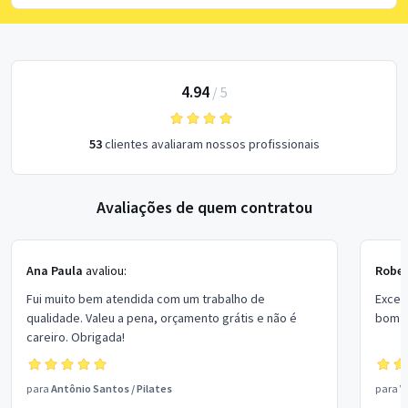
4.94
/
5
53
clientes avaliaram nossos profissionais
Avaliações de quem contratou
Ana Paula
avaliou:
Rober
Fui muito bem atendida com um trabalho de
Excel
qualidade. Valeu a pena, orçamento grátis e não é
bom p
careiro. Obrigada!
para
Antônio Santos
/
Pilates
para
V