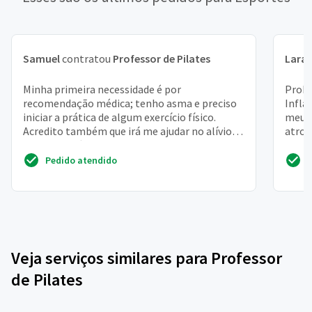
Samuel
contratou
Professor de Pilates
Lara
Minha primeira necessidade é por
Probl
recomendação médica; tenho asma e preciso
Infla
iniciar a prática de algum exercício físico.
meu m
Acredito também que irá me ajudar no alívio
atrof
do stress além claro, m...
alon
Pedido atendido
Veja serviços similares para Professor
de Pilates