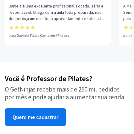
Daniela é uma excelente profissional. Focada, séria e
A Marianna
responsável. Chega com a aula toda preparada, não
Sempr
desperdiça um minuto, o aproveitamento é total. Já
para 
recomendei para algumas pessoas e todas estão
profis
satisfeitas.
para
Daniela Flávia Camargo
/
Pilates
para
M
Você é Professor de Pilates?
O GetNinjas recebe mais de 250 mil pedidos
por mês e pode ajudar a aumentar sua renda
Quero me cadastrar