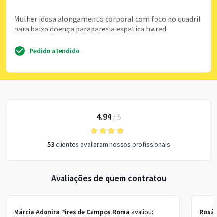
Mulher idosa alongamento corporal com foco no quadril
para baixo doença paraparesia espatica hwred
Pedido atendido
4.94
/
5
53
clientes avaliaram nossos profissionais
Avaliações de quem contratou
Márcia Adonira Pires de Campos Roma
avaliou:
Rosân