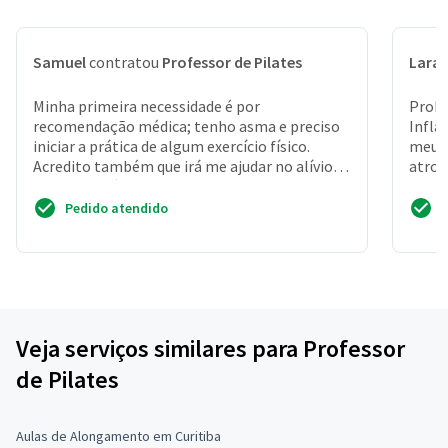
Samuel
contratou
Professor de Pilates
Lara
Minha primeira necessidade é por
Probl
recomendação médica; tenho asma e preciso
Infla
iniciar a prática de algum exercício físico.
meu m
Acredito também que irá me ajudar no alívio
atrof
do stress além claro, m...
alon
Pedido atendido
Veja serviços similares para Professor
de Pilates
Aulas de Alongamento em Curitiba