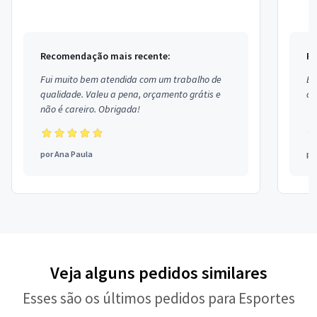
fisioterapeuta e no máximo 3 alunos por aula!!!
hora. 
Recomendação mais recente:
Re
Fui muito bem atendida com um trabalho de
Ex
qualidade. Valeu a pena, orçamento grátis e
co
não é careiro. Obrigada!
por
Ana Paula
po
Veja alguns pedidos similares
Esses são os últimos pedidos para Esportes