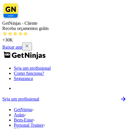
GetNinjas - Cliente
Receba orçamentos grátis
+30K
Baixar app
Seja um profissional
Como funciona?
Segurança
Seja um profissional
GetNinjas
›
Aulas
›
Bem-Estar
›
Personal Trainer
›