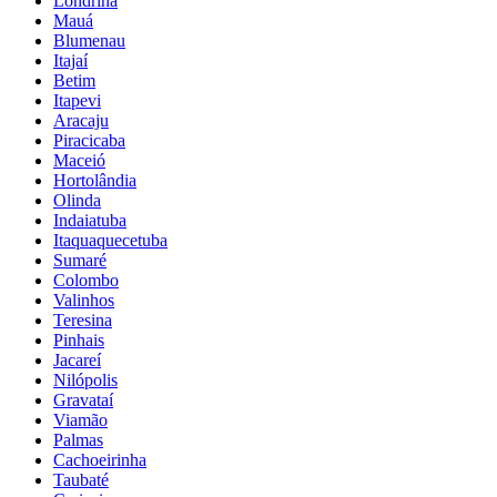
Londrina
Mauá
Blumenau
Itajaí
Betim
Itapevi
Aracaju
Piracicaba
Maceió
Hortolândia
Olinda
Indaiatuba
Itaquaquecetuba
Sumaré
Colombo
Valinhos
Teresina
Pinhais
Jacareí
Nilópolis
Gravataí
Viamão
Palmas
Cachoeirinha
Taubaté