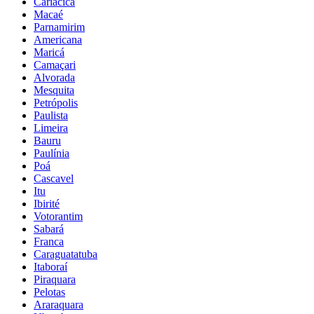
Cariacica
Macaé
Parnamirim
Americana
Maricá
Camaçari
Alvorada
Mesquita
Petrópolis
Paulista
Limeira
Bauru
Paulínia
Poá
Cascavel
Itu
Ibirité
Votorantim
Sabará
Franca
Caraguatatuba
Itaboraí
Piraquara
Pelotas
Araraquara