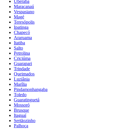
Uberaba
Maracanaú
Vespasiano
Magé
Teresópolis
Ipatinga
Chapecó
Araruama
Itatiba
Salto
Petrolina
Criciúma
Guarapari
Trindade
Queimados
Luziânia
Marília
Pindamonhangaba
Toledo
Guaratinguetá
Mossoró
Brusque
Itaguaí
Sertãozinho
Palhoça