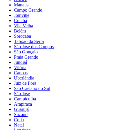
Manaus
Campo Grande
Joinville
Cuiabá
Vila Velha
Belém
Sorocaba
Taboão da Serra
São José dos Campos
São Gonçalo
Praia Grande
Jundiaí
Vitória
Canoas
Uberlândia
Juiz de Fora
São Caetano do Sul
São José
Carapicuíba
Arapiraca
Guarujá
Suzano
Cotia
Natal