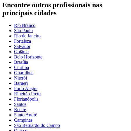
Encontre outros profissionais nas
principais cidades
Rio Branco
São Paulo
Rio de Janeiro
Fortaleza
Salvador
Goiânia
Belo Horizonte
Brasília
Curitiba
Guarulhos
Niterói
Barueri
Porto Alegre
Ribeirão Preto
Florianópolis
Santos
Recife
Santo André
Campinas
São Bernardo do Campo
Osasco