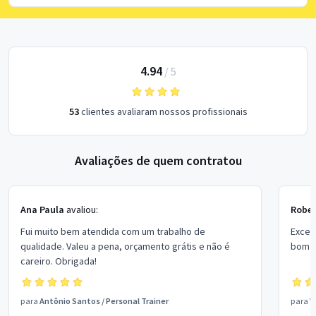
4.94
/
5
53
clientes avaliaram nossos profissionais
Avaliações de quem contratou
Ana Paula
avaliou:
Rober
Fui muito bem atendida com um trabalho de
Excel
qualidade. Valeu a pena, orçamento grátis e não é
bom p
careiro. Obrigada!
para
Antônio Santos
/
Personal Trainer
para
V