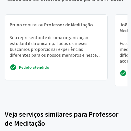
Bruna
contratou
Professor de Meditação
João
Medi
Sou representante de uma organização
estudantil da unicamp. Todos os meses
Estou
buscamos proporcionar experiências
medit
diferentes para os nossos membros e neste
dific
mês gostaríamos de algo voltado à m...
acomp
nesse
Pedido atendido
Veja serviços similares para Professor
de Meditação