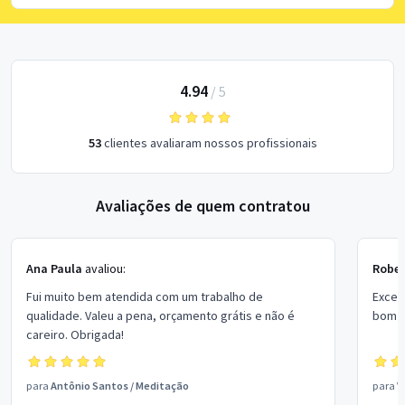
4.94
/
5
53
clientes avaliaram nossos profissionais
Avaliações de quem contratou
Ana Paula
avaliou:
Rober
Fui muito bem atendida com um trabalho de
Excel
qualidade. Valeu a pena, orçamento grátis e não é
bom p
careiro. Obrigada!
para
Antônio Santos
/
Meditação
para
V