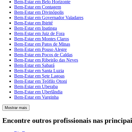
Bem-Estar em Belo Horizonte
Bem-Estar em Contagem
Bem-Estar em Divinópolis
Bem-Estar em Governador Valadares
Bem-Estar em Ibirité
Bem-Estar em Ipatinga
Bem-Estar em Juiz de Fora
Bem-Estar em Montes Claros
Bem-Estar em Patos de Minas
Bem-Estar em Pouso Alegre
Bem-Estar em Poços de Caldas
Bem-Estar em Ribeirão das Neves
Bem-Estar em Sabará
Bem-Estar em Santa Luzia
Bem-Estar em Sete Lagoas
Bem-Estar em Teófilo Otoni
Bem-Estar em Uberaba
Bem-Estar em Uberlândia
Bem-Estar em Varginha
Mostrar mais
Encontre outros profissionais nas principai