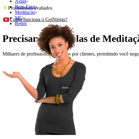
Aulas
›
Bem-Estar
›
Profissionais avaliados
Meditação
›
MG
›
Como funciona o GetNinjas?
Betim
Precisando de Aulas de Medita
Milhares de profissionais avaliados por clientes, permitindo você ne