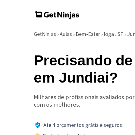
GetNinjas
Aulas
Bem-Estar
Ioga
SP
Jun
›
›
›
›
›
Precisando de
em Jundiai?
Milhares de profissionais avaliados po
com os melhores.
Até 4 orçamentos grátis e seguros