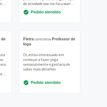
em
de atividade que me faça querer
m
sair de casa e vencer a
Pedido atendido
procrastinação
contratou
 de
Pietra
Professor de
Ioga
uta
Oi, estou interessado em
ou
começar a fazer yoga
para
semanalmente e gostaria de
saber mais detalhes
per
e mta
Pedido atendido