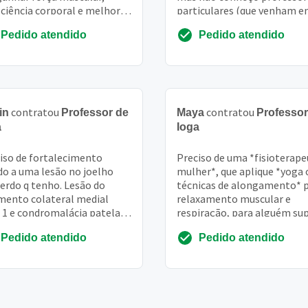
ciência corporal e melhor
particulares (que venham 
espiração
casa) dessa modalidade, ne
Pedido atendido
Pedido atendido
tenho noções de valor...
contratou
contratou
in
Professor de
Maya
Professor
a
Ioga
iso de fortalecimento
Preciso de uma *fisioterape
do a uma lesão no joelho
mulher*, que aplique *yoga 
erdo q tenho. Lesão do
técnicas de alongamento* 
mento colateral medial
relaxamento muscular e
 1 e condromalácia patelar
respiração, para alguém su
fissura medial
iniciante com problemas d
Pedido atendido
Pedido atendido
dor na atm. ...