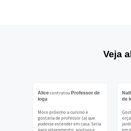
Veja 
contratou
Alice
Professor de
Nat
Ioga
de 
Moro próximo a cursino e
Gost
gostaria de professor (a) que
orça
pudesse estender em casa. Seria
jard
para relaxamento, postura e
em g