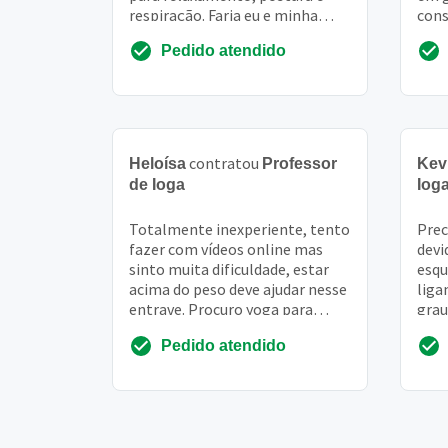
respiração. Faria eu e minha
cons
filha de 12 anos
da r
Pedido atendido
contratou
Heloísa
Professor
Kev
de Ioga
Iog
Totalmente inexperiente, tento
Prec
fazer com vídeos online mas
devi
sinto muita dificuldade, estar
esqu
acima do peso deve ajudar nesse
liga
entrave. Procuro yoga para
grau
melhora de vida, o pouco que
com 
Pedido atendido
estou faz...