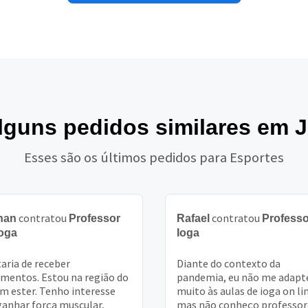
alguns pedidos similares em J
Esses são os últimos pedidos para Esportes
contratou
contratou
han
Professor
Rafael
Professo
Ioga
Ioga
aria de receber
Diante do contexto da
mentos. Estou na região do
pandemia, eu não me adapt
im ester. Tenho interesse
muito às aulas de ioga on li
anhar força muscular,
mas não conheço professor