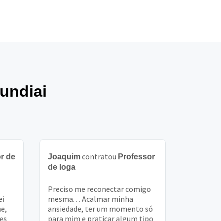
undiai
contratou
r de
Joaquim
Professor
de Ioga
Preciso me reconectar comigo
ei
mesma. . . Acalmar minha
ne,
ansiedade, ter um momento só
es
para mim e praticar algum tipo