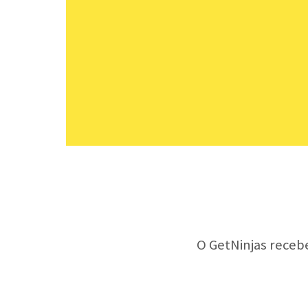
O GetNinjas receb