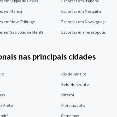
es em Duque de Caxias
Esportes em Itaboraí
es em Maricá
Esportes em Mesquita
es em Nova Friburgo
Esportes em Nova Iguaçu
s em São João de Meriti
Esportes em Teresópolis
onais nas principais cidades
ulo
Rio de Janeiro
a
Belo Horizonte
hos
Niterói
o Preto
Florianópolis
André
Campinas