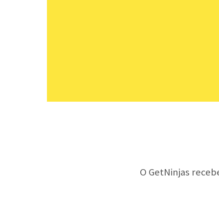
O GetNinjas receb