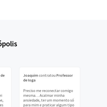
ópolis
 de
Joaquim
contratou
Professor
de Ioga
Preciso me reconectar comigo
ei
mesma. . . Acalmar minha
ne,
ansiedade, ter um momento só
es
para mim e praticar algum tipo