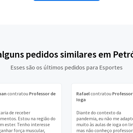
alguns pedidos similares em Petr
Esses são os últimos pedidos para Esportes
han
contratou
Professor de
Rafael
contratou
Professor
a
Ioga
aria de receber
Diante do contexto da
mentos. Estou na região do
pandemia, eu não me adapt
im ester. Tenho interesse
muito às aulas de ioga on li
anhar força muscular,
mas não conheço professor