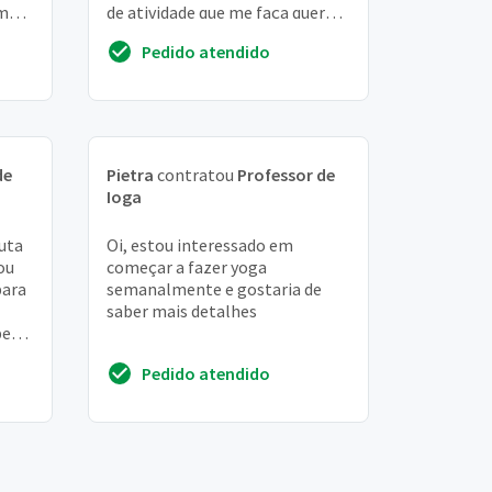
em
de atividade que me faça querer
m
sair de casa e vencer a
Pedido atendido
procrastinação
de
Pietra
contratou
Professor de
Ioga
uta
Oi, estou interessado em
ou
começar a fazer yoga
para
semanalmente e gostaria de
saber mais detalhes
per
e mta
Pedido atendido