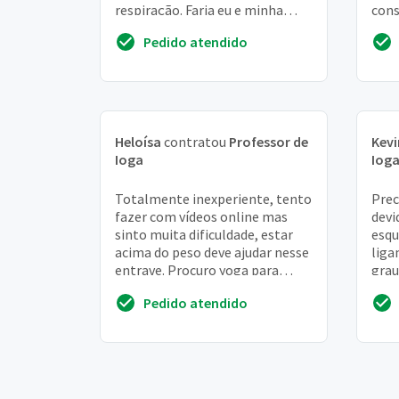
respiração. Faria eu e minha
cons
filha de 12 anos
da r
Pedido atendido
Heloísa
contratou
Professor de
Kevi
Ioga
Iog
Totalmente inexperiente, tento
Prec
fazer com vídeos online mas
devi
sinto muita dificuldade, estar
esqu
acima do peso deve ajudar nesse
liga
entrave. Procuro yoga para
grau
melhora de vida, o pouco que
com 
Pedido atendido
estou faz...