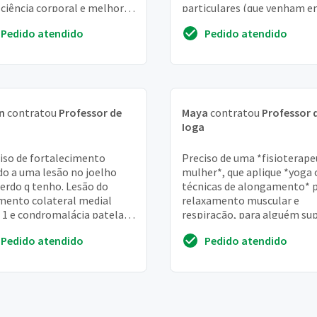
ciência corporal e melhor
particulares (que venham 
espiração
casa) dessa modalidade, ne
Pedido atendido
Pedido atendido
tenho noções de valor...
n
contratou
Professor de
Maya
contratou
Professor 
a
Ioga
iso de fortalecimento
Preciso de uma *fisioterape
do a uma lesão no joelho
mulher*, que aplique *yoga 
erdo q tenho. Lesão do
técnicas de alongamento* 
mento colateral medial
relaxamento muscular e
 1 e condromalácia patelar
respiração, para alguém su
fissura medial
iniciante com problemas d
Pedido atendido
Pedido atendido
dor na atm. ...