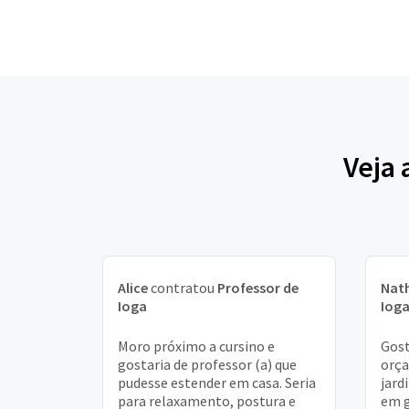
Veja 
Alice
contratou
Professor de
Nat
Ioga
Iog
Moro próximo a cursino e
Gost
gostaria de professor (a) que
orça
pudesse estender em casa. Seria
jard
para relaxamento, postura e
em g