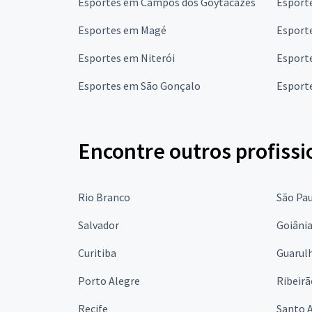
Esportes em Campos dos Goytacazes
Esport
Esportes em Magé
Esport
Esportes em Niterói
Esport
Esportes em São Gonçalo
Esporte
Encontre outros profissi
Rio Branco
São Pa
Salvador
Goiâni
Curitiba
Guarul
Porto Alegre
Ribeirã
Recife
Santo 