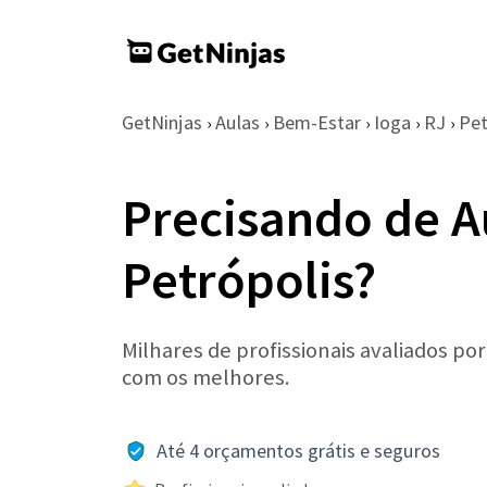
GetNinjas
Aulas
Bem-Estar
Ioga
RJ
Pet
›
›
›
›
›
Precisando de A
Petrópolis?
Milhares de profissionais avaliados po
com os melhores.
Até 4 orçamentos grátis e seguros