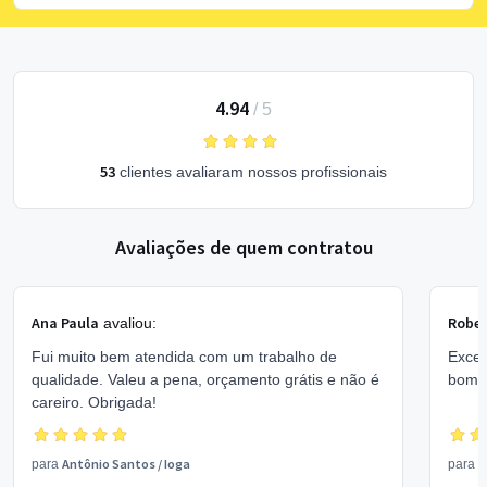
4.94
/
5
53
clientes avaliaram nossos profissionais
Avaliações de quem contratou
Ana Paula
Rober
avaliou:
Fui muito bem atendida com um trabalho de
Excel
qualidade. Valeu a pena, orçamento grátis e não é
bom 
careiro. Obrigada!
Antônio Santos
/
Ioga
V
para
para