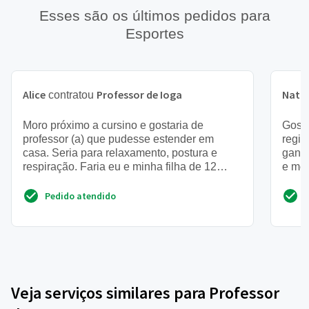
Esses são os últimos pedidos para
Esportes
Alice
Professor de Ioga
Nath
contratou
Moro próximo a cursino e gostaria de
Gosta
professor (a) que pudesse estender em
regiã
casa. Seria para relaxamento, postura e
ganha
respiração. Faria eu e minha filha de 12
e mel
anos
Pedido atendido
Veja serviços similares para Professor