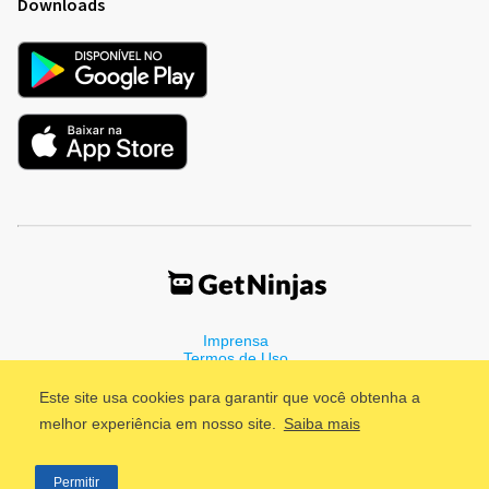
Downloads
Imprensa
Termos de Uso
Política de Privacidade
Este site usa cookies para garantir que você obtenha a
melhor experiência em nosso site.
Saiba mais
©2011 - 2026, GetNinjas LTDA. CNPJ 55.744.877/0001-89 - Rua
Permitir
Dr. Fernandes Coelho, 85 - 3º andar - São Paulo/SP - Brasil