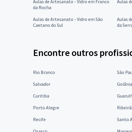
Aulas de Artesanato - Vidro em Franco
Aulas d
da Rocha
Aulas de Artesanato - Vidro em São
Aulas d
Caetano do Sul
da Serr
Encontre outros profissi
Rio Branco
São Pa
Salvador
Goiâni
Curitiba
Guarul
Porto Alegre
Ribeirã
Recife
Santo 
Osasco
Manau