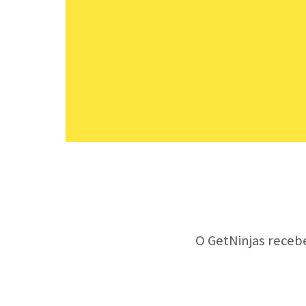
O GetNinjas receb