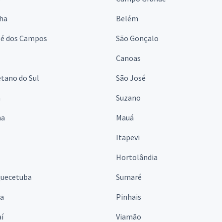
lha
Belém
sé dos Campos
São Gonçalo
Canoas
tano do Sul
São José
á
Suzano
na
Mauá
Itapevi
Hortolândia
quecetuba
Sumaré
na
Pinhais
í
Viamão