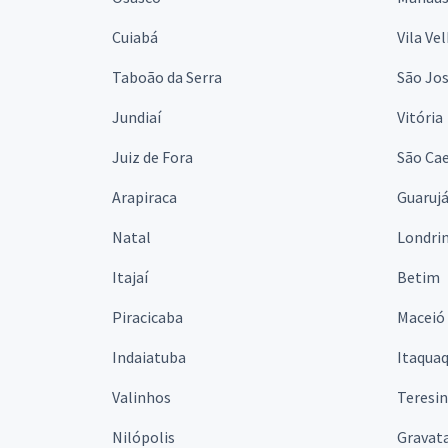
Cuiabá
Vila Ve
Taboão da Serra
São Jo
Jundiaí
Vitória
Juiz de Fora
São Cae
Arapiraca
Guaruj
Natal
Londri
Itajaí
Betim
Piracicaba
Maceió
Indaiatuba
Itaqua
Valinhos
Teresi
Nilópolis
Gravata