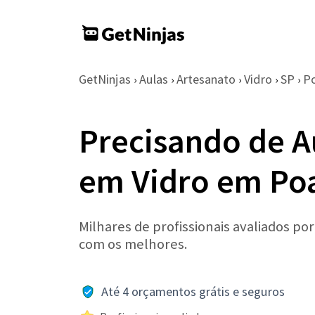
GetNinjas
Aulas
Artesanato
Vidro
SP
P
›
›
›
›
›
Precisando de A
em Vidro em Po
Milhares de profissionais avaliados po
com os melhores.
Até 4 orçamentos grátis e seguros