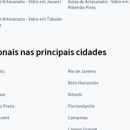
e Artesanato - Vidro em Jacareí
Aulas de Artesanato - Vidro em
Ribeirão Pires
e Artesanato - Vidro em Taboão
a
onais nas principais cidades
ulo
Rio de Janeiro
a
Belo Horizonte
hos
Niterói
o Preto
Florianópolis
André
Campinas
s
Campo Grande