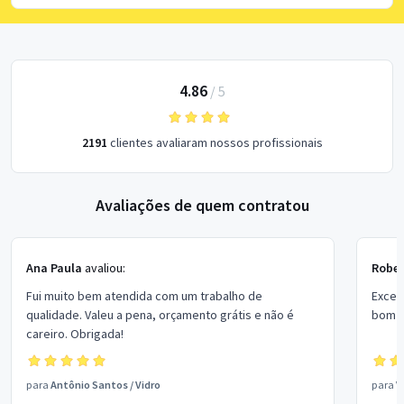
4.86
/
5
2191
clientes avaliaram nossos profissionais
Avaliações de quem contratou
Ana Paula
avaliou:
Rober
Fui muito bem atendida com um trabalho de
Excel
qualidade. Valeu a pena, orçamento grátis e não é
bom p
careiro. Obrigada!
para
Antônio Santos
/
Vidro
para
V