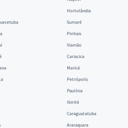
Hortolândia
quecetuba
Sumaré
na
Pinhais
í
Viamão
é
Cariacica
ana
Maricá
ta
Petrópolis
Paulínia
Ibirité
Caraguatatuba
s
Araraquara