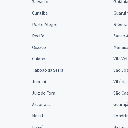
Salvador
Goiâni
Curitiba
Guarul
Porto Alegre
Ribeirã
Recife
Santo 
Osasco
Manau
Cuiabá
Vila Ve
Taboão da Serra
São Jo
Jundiaí
Vitória
Juiz de Fora
São Cae
Arapiraca
Guaruj
Natal
Londri
Itajaí
Betim