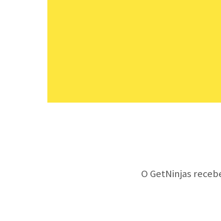
O GetNinjas receb