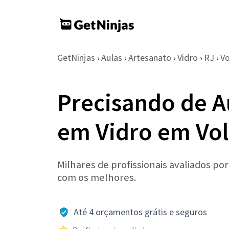
GetNinjas
Aulas
Artesanato
Vidro
RJ
V
›
›
›
›
›
Precisando de A
em Vidro em Vo
Milhares de profissionais avaliados po
com os melhores.
Até 4 orçamentos grátis e seguros