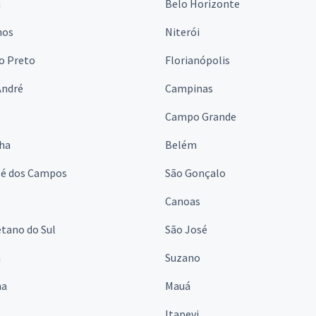
a
Belo Horizonte
hos
Niterói
o Preto
Florianópolis
André
Campinas
s
Campo Grande
lha
Belém
sé dos Campos
São Gonçalo
Canoas
tano do Sul
São José
á
Suzano
na
Mauá
Itapevi