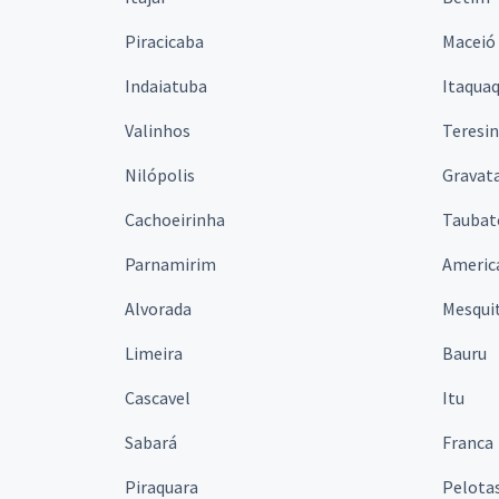
Piracicaba
Maceió
Indaiatuba
Itaqua
Valinhos
Teresi
Nilópolis
Gravata
Cachoeirinha
Taubat
Parnamirim
Americ
Alvorada
Mesqui
Limeira
Bauru
Cascavel
Itu
Sabará
Franca
Piraquara
Pelota