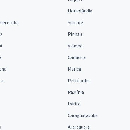
Hortolândia
quecetuba
Sumaré
na
Pinhais
í
Viamão
é
Cariacica
ana
Maricá
ta
Petrópolis
Paulínia
Ibirité
Caraguatatuba
s
Araraquara