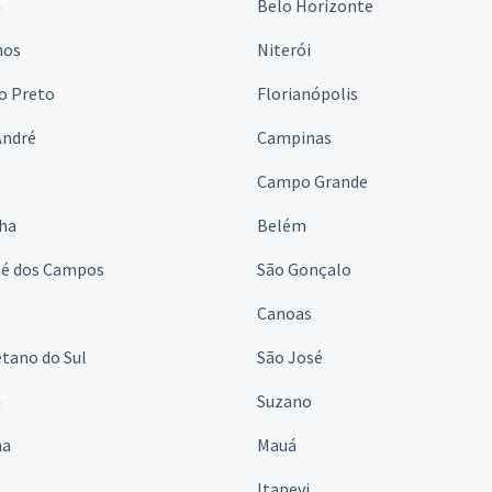
a
Belo Horizonte
hos
Niterói
o Preto
Florianópolis
André
Campinas
s
Campo Grande
lha
Belém
sé dos Campos
São Gonçalo
Canoas
tano do Sul
São José
á
Suzano
na
Mauá
Itapevi