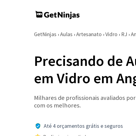
GetNinjas
Aulas
Artesanato
Vidro
RJ
An
›
›
›
›
›
Precisando de A
em Vidro em Ang
Milhares de profissionais avaliados po
com os melhores.
Até 4 orçamentos grátis e seguros