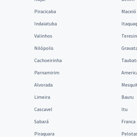
Piracicaba
Maceió
Indaiatuba
Itaqua
Valinhos
Teresi
Nilópolis
Gravata
Cachoeirinha
Taubat
Parnamirim
Americ
Alvorada
Mesqui
Limeira
Bauru
Cascavel
Itu
Sabará
Franca
Piraquara
Pelota