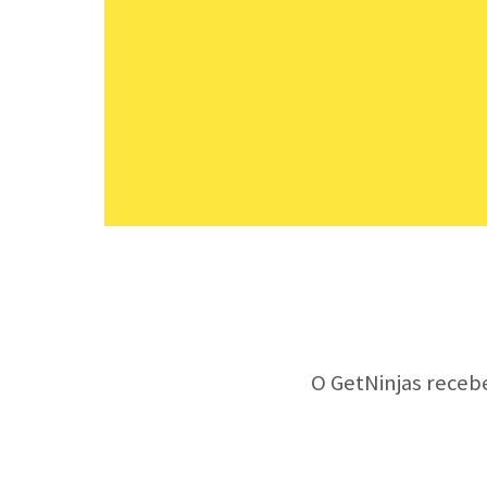
O GetNinjas receb