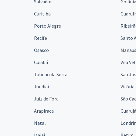
Salvador
Goiâni
Curitiba
Guarul
Porto Alegre
Ribeirã
Recife
Santo 
Osasco
Manau
Cuiabá
Vila Ve
Taboão da Serra
São Jo
Jundiaí
Vitória
Juiz de Fora
São Cae
Arapiraca
Guaruj
Natal
Londri
Itajaí
Betim