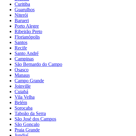
Curitiba
Guarulhos
Niterói
Barueri
Porto Alegre
Ribeirão Preto
Florianópolis
Santos
Recife
Santo André
Campinas
São Bernardo do Campo
Osasco
Manaus
Campo Grande
Joinville
Cuiabá
Vila Velha
Belém
Sorocaba
Taboão da Serra
São José dos Campos
São Gonçalo
Praia Grande
Jundiaí