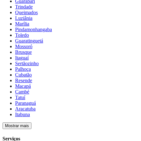
Guarapari
Trindade
Queimados
Luziânia
Marília
Pindamonhangaba
Toledo
Guaratinguetá
Mossoró
Brusque
Itaguaí
Sertãozinho
Palhoça
Cubatão
Resende
Macapá
Cambé
Tatuí
Paranaguá
Araçatuba
Itabuna
Mostrar mais
Serviços