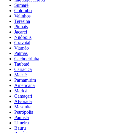
Sumaré
Colombo
Valinhos
Teresina
Pinhais
Jacareí
Nilópolis
Gravataí
Viamão
Palmas
Cachoeirinha
Taubaté
Cariacica
Macaé
Parnamirim
Americana
Maricá
Camaçari
Alvorada
Mesquita
Petrópolis
Paulista
Limeira
Bauru