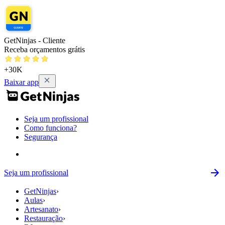
GetNinjas - Cliente
Receba orçamentos grátis
+30K
Baixar app
Seja um profissional
Como funciona?
Segurança
Seja um profissional
GetNinjas
›
Aulas
›
Artesanato
›
Restauração
›