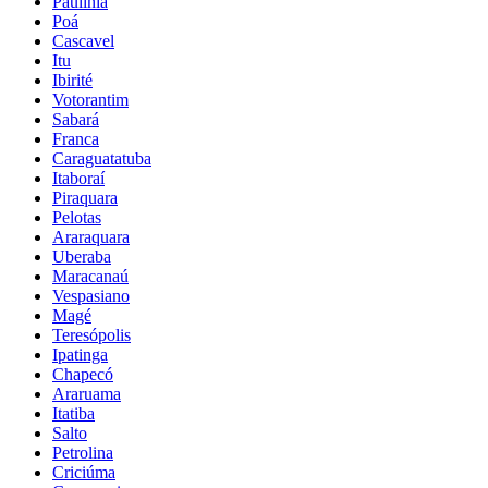
Paulínia
Poá
Cascavel
Itu
Ibirité
Votorantim
Sabará
Franca
Caraguatatuba
Itaboraí
Piraquara
Pelotas
Araraquara
Uberaba
Maracanaú
Vespasiano
Magé
Teresópolis
Ipatinga
Chapecó
Araruama
Itatiba
Salto
Petrolina
Criciúma