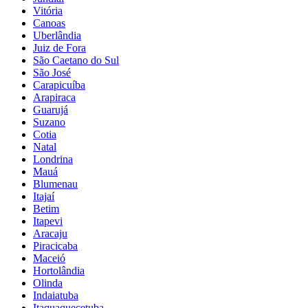
Vitória
Canoas
Uberlândia
Juiz de Fora
São Caetano do Sul
São José
Carapicuíba
Arapiraca
Guarujá
Suzano
Cotia
Natal
Londrina
Mauá
Blumenau
Itajaí
Betim
Itapevi
Aracaju
Piracicaba
Maceió
Hortolândia
Olinda
Indaiatuba
Itaquaquecetuba