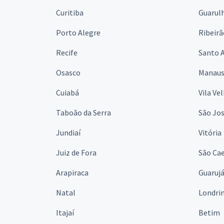
Curitiba
Guarul
Porto Alegre
Ribeirã
Recife
Santo 
Osasco
Manau
Cuiabá
Vila Ve
Taboão da Serra
São Jo
Jundiaí
Vitória
Juiz de Fora
São Cae
Arapiraca
Guaruj
Natal
Londri
Itajaí
Betim