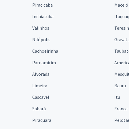
Piracicaba
Maceió
Indaiatuba
Itaqua
Valinhos
Teresi
Nilópolis
Gravata
Cachoeirinha
Taubat
Parnamirim
Americ
Alvorada
Mesqui
Limeira
Bauru
Cascavel
Itu
Sabará
Franca
Piraquara
Pelota