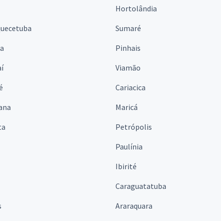
Hortolândia
quecetuba
Sumaré
na
Pinhais
í
Viamão
é
Cariacica
ana
Maricá
ta
Petrópolis
Paulínia
Ibirité
Caraguatatuba
s
Araraquara