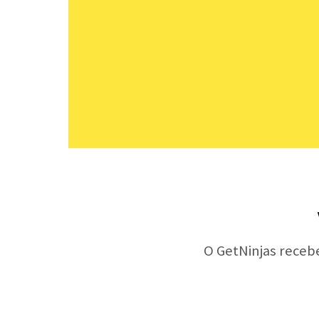
O GetNinjas receb