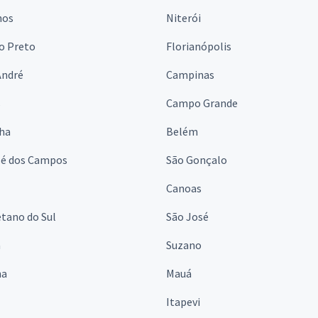
hos
Niterói
o Preto
Florianópolis
André
Campinas
s
Campo Grande
lha
Belém
sé dos Campos
São Gonçalo
Canoas
tano do Sul
São José
á
Suzano
na
Mauá
Itapevi