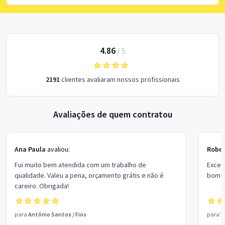
4.86
/
5
2191
clientes avaliaram nossos profissionais
Avaliações de quem contratou
Ana Paula
avaliou:
Rober
Fui muito bem atendida com um trabalho de
Excel
qualidade. Valeu a pena, orçamento grátis e não é
bom p
careiro. Obrigada!
para
Antônio Santos
/
Fios
para
V