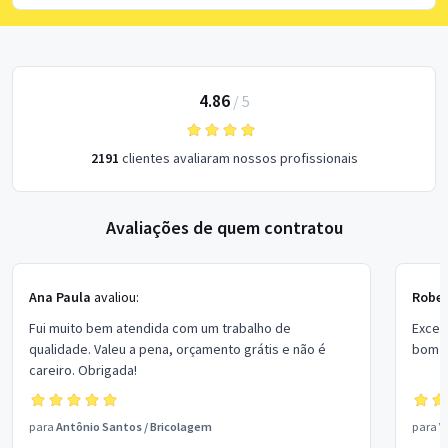
4.86
/
5
2191
clientes avaliaram nossos profissionais
Avaliações de quem contratou
Ana Paula
avaliou:
Rober
Fui muito bem atendida com um trabalho de
Excel
qualidade. Valeu a pena, orçamento grátis e não é
bom p
careiro. Obrigada!
para
Antônio Santos
/
Bricolagem
para
V