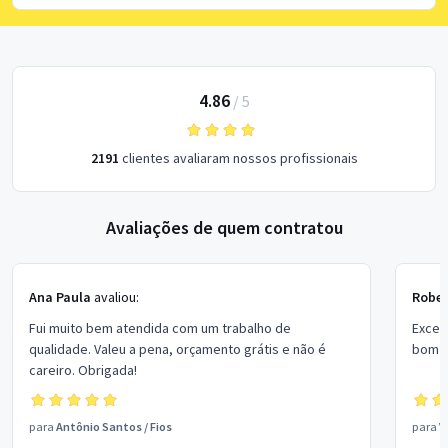
4.86
/
5
2191
clientes avaliaram nossos profissionais
Avaliações de quem contratou
Ana Paula
avaliou:
Rober
Fui muito bem atendida com um trabalho de
Excel
qualidade. Valeu a pena, orçamento grátis e não é
bom p
careiro. Obrigada!
para
Antônio Santos
/
Fios
para
V